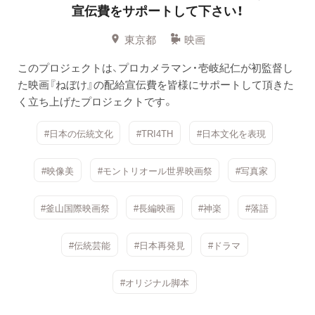
宣伝費をサポートして下さい！
東京都
映画
このプロジェクトは、プロカメラマン・壱岐紀仁が初監督し
た映画『ねぼけ』の配給宣伝費を皆様にサポートして頂きた
く立ち上げたプロジェクトです。
#日本の伝統文化
#TRI4TH
#日本文化を表現
#映像美
#モントリオール世界映画祭
#写真家
#釜山国際映画祭
#長編映画
#神楽
#落語
#伝統芸能
#日本再発見
#ドラマ
#オリジナル脚本