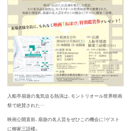
入船亭扇遊の鬼気迫る熱演は、モントリオール世界映画
祭で絶賛された…
映画公開直前、扇遊の名人芸をぜひこの機会に！ゲスト
に柳家三語楼。