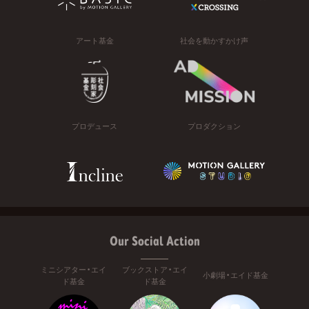
アート基金
社会を動かすかけ声
プロデュース
プロダクション
Our Social Action
ミニシアター・エイ
ブックストア・エイ
小劇場・エイド基金
ド基金
ド基金