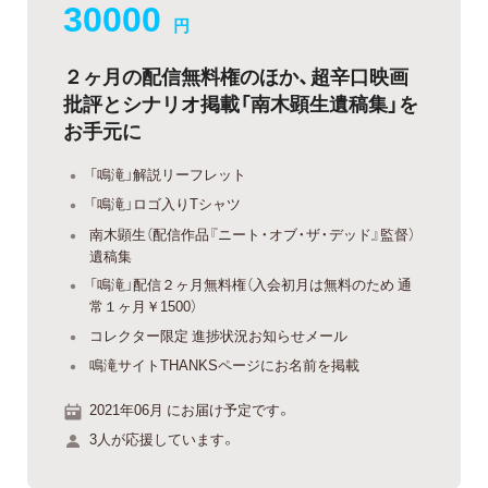
30000
円
２ヶ月の配信無料権のほか、超辛口映画
批評とシナリオ掲載「南木顕生遺稿集」を
お手元に
「鳴滝」解説リーフレット
「鳴滝」ロゴ入りTシャツ
南木顕生（配信作品『ニート・オブ・ザ・デッド』監督）
遺稿集
「鳴滝」配信２ヶ月無料権（入会初月は無料のため 通
常１ヶ月￥1500）
コレクター限定 進捗状況お知らせメール
鳴滝サイトTHANKSページにお名前を掲載
2021年06月 にお届け予定です。
3人が応援しています。