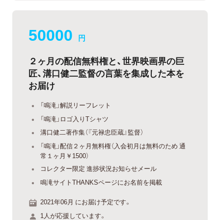
50000
円
２ヶ月の配信無料権と、世界映画界の巨
匠、溝口健二監督の言葉を集成した本を
お届け
「鳴滝」解説リーフレット
「鳴滝」ロゴ入りTシャツ
溝口健二著作集（『元禄忠臣蔵』監督）
「鳴滝」配信２ヶ月無料権（入会初月は無料のため 通
常１ヶ月￥1500）
コレクター限定 進捗状況お知らせメール
鳴滝サイトTHANKSページにお名前を掲載
2021年06月 にお届け予定です。
1人が応援しています。