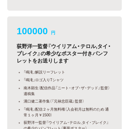
100000
円
荻野洋一監督『ウイリアム・テロル,タイ・
ブレイク』の希少なポスター付きパンフ
レットをお送りします
「鳴滝」解説リーフレット
「鳴滝」ロゴ入りTシャツ
南木顕生（配信作品『ニート・オブ・ザ・デッド』監督）
遺稿集
溝口健二著作集（『元禄忠臣蔵』監督）
「鳴滝」配信２ヶ月無料権（入会初月は無料のため 通
常１ヶ月￥1500）
荻野洋一監督『ウイリアム・テロル,タイ・ブレイク』
の希少なパンフレット（裏面ポスター）