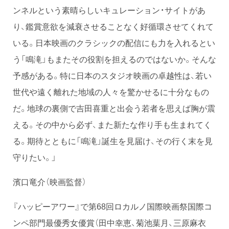
ンネルという素晴らしいキュレーション・サイトがあ
り、鑑賞意欲を減衰させることなく好循環させてくれて
いる。日本映画のクラシックの配信にも力を入れるとい
う「鳴滝」もまたその役割を担えるのではないか。そんな
予感がある。特に日本のスタジオ映画の卓越性は、若い
世代や遠く離れた地域の人々を驚かせるに十分なもの
だ。地球の裏側で吉田喜重と出会う若者を思えば胸が震
える。その中から必ず、また新たな作り手も生まれてく
る。期待とともに「鳴滝」誕生を見届け、その行く末を見
守りたい。」
濱口竜介（映画監督）
『ハッピーアワー』で第68回ロカルノ国際映画祭国際コ
ンペ部門最優秀女優賞（田中幸恵、菊池葉月、三原麻衣