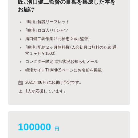
匠、溝口健二監督の言葉を集成した本を
お届け
「鳴滝」解説リーフレット
「鳴滝」ロゴ入りTシャツ
溝口健二著作集（『元禄忠臣蔵』監督）
「鳴滝」配信２ヶ月無料権（入会初月は無料のため 通
常１ヶ月￥1500）
コレクター限定 進捗状況お知らせメール
鳴滝サイトTHANKSページにお名前を掲載
2021年06月 にお届け予定です。
1人が応援しています。
100000
円