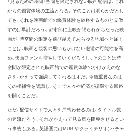
「見るための時間・空間を限定されない映画配信は、これ
からの鑑賞体験の主流となる。そのことは明らかだとし
ても、それを映画館での鑑賞体験を駆逐するものと見做
すのは早計だろう。都市部に上映が限られがちだった映
画が、時空間の限定を飛び越えてあらゆる地域へと届く
ことは、映画と観客の思いもかけない邂逅の可能性を高
め、映画ファンを増やしていくだろうし、そのことは時
空間が限定された映画館での鑑賞体験のかけがえのな
さを、かえって強調してくれるはずだ。今後重要なのは
その相補性を認識し、そこで人々や経済が循環する回路
を開くことだ。
ただ、配信サイトで人々を戸惑わせるのは、タイトル数
の奔流だろう。それがかえって見る気を阻喪させるとい
う事態もある。英語圏にはMUBIやクライテリオン・チャ