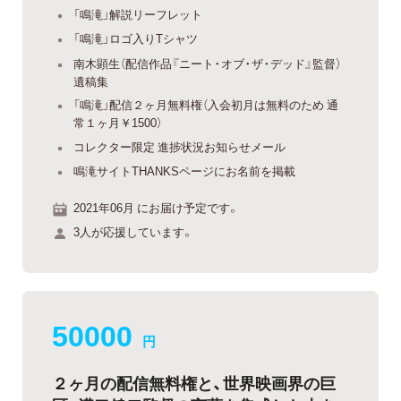
「鳴滝」解説リーフレット
「鳴滝」ロゴ入りTシャツ
南木顕生（配信作品『ニート・オブ・ザ・デッド』監督）
遺稿集
「鳴滝」配信２ヶ月無料権（入会初月は無料のため 通
常１ヶ月￥1500）
コレクター限定 進捗状況お知らせメール
鳴滝サイトTHANKSページにお名前を掲載
2021年06月 にお届け予定です。
3人が応援しています。
50000
円
２ヶ月の配信無料権と、世界映画界の巨