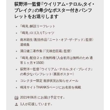
荻野洋一監督『ウイリアム・テロル,タイ・
ブレイク』の希少なポスター付きパンフ
レットをお送りします
「鳴滝」解説リーフレット
「鳴滝」ロゴ入りTシャツ
南木顕生（配信作品『ニート・オブ・ザ・デッド』監督）
遺稿集
溝口健二著作集（『元禄忠臣蔵』監督）
「鳴滝」配信２ヶ月無料権（入会初月は無料のため 通
常１ヶ月￥1500）
荻野洋一監督『ウイリアム・テロル,タイ・ブレイク』
の希少なパンフレット（裏面ポスター）
コレクター限定 進捗状況お知らせメール
鳴滝サイトTHANKSページにお名前を掲載
2021年06月 にお届け予定です。
1人が応援しています。