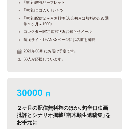
「鳴滝」解説リーフレット
「鳴滝」ロゴ入りTシャツ
「鳴滝」配信２ヶ月無料権（入会初月は無料のため 通
常１ヶ月￥1500）
コレクター限定 進捗状況お知らせメール
鳴滝サイトTHANKSページにお名前を掲載
2021年06月 にお届け予定です。
33人が応援しています。
30000
円
２ヶ月の配信無料権のほか、超辛口映画
批評とシナリオ掲載「南木顕生遺稿集」を
お手元に