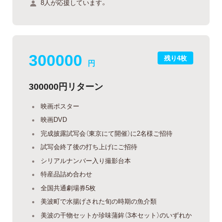
8人が応援しています。
300000
残り4枚
円
300000円リターン
映画ポスター
映画DVD
完成披露試写会（東京にて開催）に2名様ご招待
試写会終了後の打ち上げにご招待
シリアルナンバー入り撮影台本
特産品詰め合わせ
全国共通劇場券5枚
美波町で水揚げされた旬の時期の魚介類
美波の干物セットか珍味蒲鉾（3本セット）のいずれか