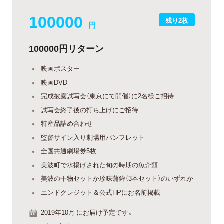
100000
残り2枚
円
100000円リターン
映画ポスター
映画DVD
完成披露試写会（東京にて開催）に2名様ご招待
試写会終了後の打ち上げにご招待
特産品詰め合わせ
監督サイン入り劇場用パンフレット
全国共通劇場券5枚
美波町で水揚げされた旬の時期の魚介類
美波の干物セットか珍味蒲鉾（3本セット）のいずれか
エンドクレジット＆公式HPにお名前掲載
2019年10月 にお届け予定です。