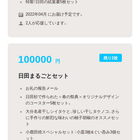
特製！日田の絵葉書5枚セット
2022年04月 にお届け予定です。
2人が応援しています。
100000
残り2枚
円
日田まるごとセット
お礼の報告メール
日田杉で作られた＜春の祭典＞オリジナルデザイン
のコースター5枚セット。
大分名産干しシイタケと、珍しい干しタケノコ、さら
に手作りの鮮烈な味わいの柚子胡椒のオススメセッ
ト
小鹿田焼スペシャルセット：小皿3枚&ぐい呑み3個セ
ット