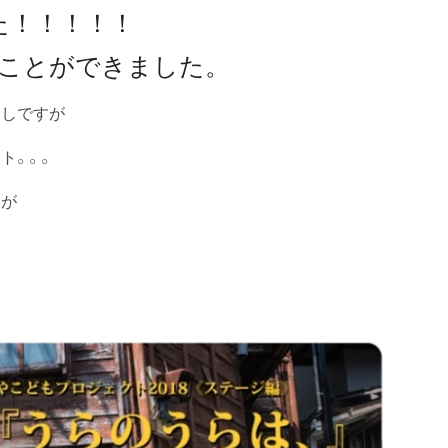
た！！！！！
ることができました。
回しですが
ト。。。
んが