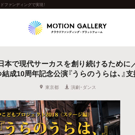
ウドファンディングで実現！
Highlight
日本で現代サーカスを創り続けるために
人気のプロジェクト
新着プロジェクト
終了間近のプロジェ
結成10周年記念公演『うらのうらは、』
Feature
東京都
演劇・ダンス
タグから探す
キュレーターから探す
特集から探す
Legendary
最新達成プロジェクト
調達額が大きいプロジェクト