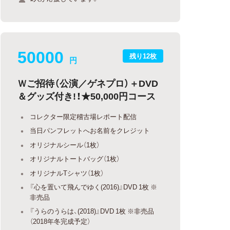
50000
残り12枚
円
Ｗご招待（公演／ゲネプロ）＋DVD
＆グッズ付き!！★50,000円コース
コレクター限定稽古場レポート配信
当日パンフレットへお名前をクレジット
オリジナルシール（1枚）
オリジナルトートバッグ（1枚）
オリジナルTシャツ（1枚）
『心を置いて飛んでゆく(2016)』DVD 1枚 ※
非売品
『うらのうらは、(2018)』DVD 1枚 ※非売品
（2018年冬完成予定）