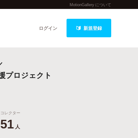
MotionGallery について
ログイン
新規登録
／
クト
支援プロジェクト
最新進捗報告から探す
コレクター
51
人