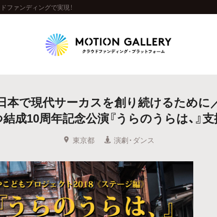
ウドファンディングで実現！
Highlight
日本で現代サーカスを創り続けるために
人気のプロジェクト
新着プロジェクト
終了間近のプロジェ
結成10周年記念公演『うらのうらは、』
Feature
東京都
演劇・ダンス
タグから探す
キュレーターから探す
特集から探す
Legendary
最新達成プロジェクト
調達額が大きいプロジェクト