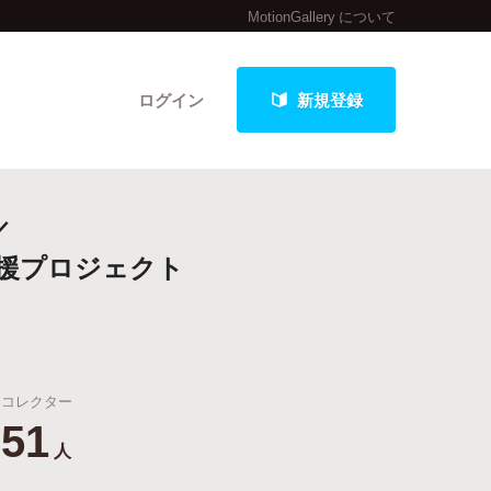
MotionGallery について
ログイン
新規登録
／
クト
支援プロジェクト
最新進捗報告から探す
コレクター
51
人