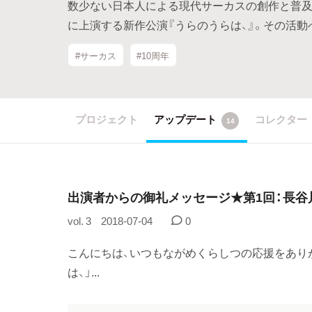
数少ない日本人による現代サーカスの創作と普及
に上演する新作公演『うらのうらは、』。その活
#サーカス
#10周年
プロジェクト
アップデート
コレクター
14
出演者からの御礼メッセージ★第1回：長谷
vol. 3
2018-07-04
0
こんにちは、いつもながめくらしつの応援をあり
は、」...