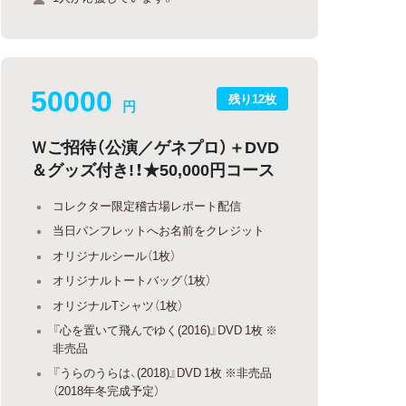
50000
残り12枚
円
Ｗご招待（公演／ゲネプロ）＋DVD
＆グッズ付き!！★50,000円コース
コレクター限定稽古場レポート配信
当日パンフレットへお名前をクレジット
オリジナルシール（1枚）
オリジナルトートバッグ（1枚）
オリジナルTシャツ（1枚）
『心を置いて飛んでゆく(2016)』DVD 1枚 ※
非売品
『うらのうらは、(2018)』DVD 1枚 ※非売品
（2018年冬完成予定）