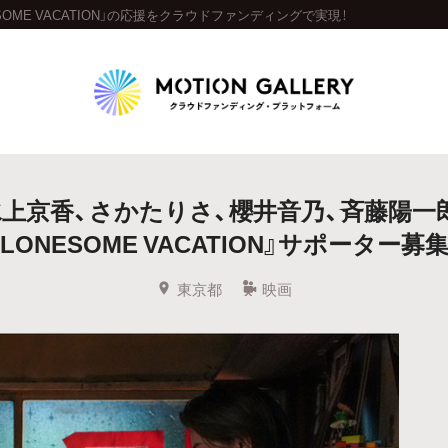
ME VACATION」の応援をクラウドファンディングで実現！
Highlight
水上京香、さかたりさ、櫻井音乃、斉藤陽一
人気のプロジェクト
新着プロジェクト
終了間近のプロジェ
『LONESOME VACATION』サポーター募集
Feature
東京都
映画
タグから探す
キュレーターから探す
特集から探す
Legendary
最新達成プロジェクト
調達額が大きいプロジェクト