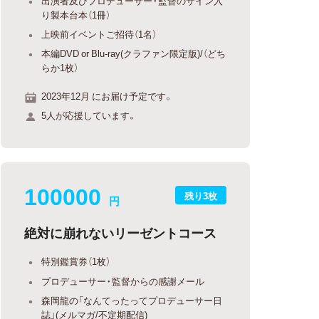
出演者及びプロデューサー・監督のサイン入
り製本台本（1冊）
上映前イベントご招待（1名）
本編DVD or Blu-ray(クラファン限定版)/（どち
らか1枚）
2023年12月 にお届け予定です。
5人が応援しています。
100000
残り3枚
円
絶対に崩れないリーゼントコース
特別鑑賞券（1枚）
プロデューサー・監督からの感謝メール
森岡龍の「なんてったってプロデューサー日
誌」(メルマガ/不定期配信)