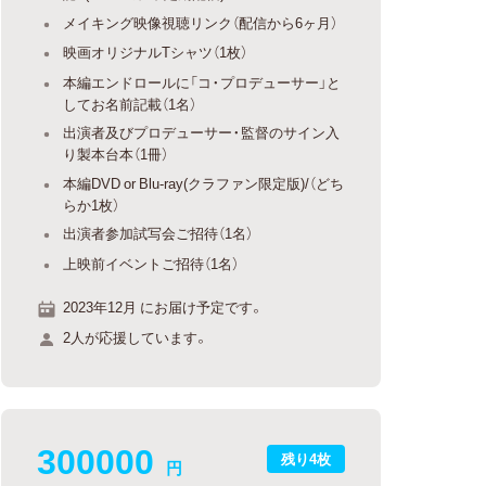
メイキング映像視聴リンク（配信から6ヶ月）
映画オリジナルTシャツ（1枚）
本編エンドロールに「コ・プロデューサー」と
してお名前記載（1名）
出演者及びプロデューサー・監督のサイン入
り製本台本（1冊）
本編DVD or Blu-ray(クラファン限定版)/（どち
らか1枚）
出演者参加試写会ご招待（1名）
上映前イベントご招待（1名）
2023年12月 にお届け予定です。
2人が応援しています。
300000
残り4枚
円