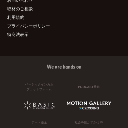
取材のご相談
利用規約
プライバシーポリシー
特商法表示
We are hands on
ベーシックインカム
PODCAST番組
プラットフォーム
アート基金
社会を動かすかけ声