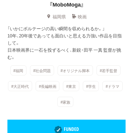
『MoboMoga』
福岡県
映画
「いかにボルテージの高い瞬間を収められるか。」
10年、20年後であっても面白いと思える力強い作品を目指
して。
日本映画界に一石を投ずるべく、新鋭・田平 一真 監督が挑
む。
#福岡
#社会問題
#オリジナル脚本
#若手監督
#大正時代
#長編映画
#東京
#学生
#ドラマ
#家族
FUNDED