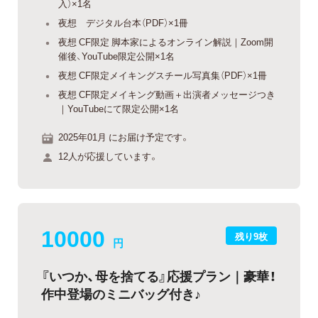
入）×1名
夜想 デジタル台本（PDF）×1冊
夜想 CF限定 脚本家によるオンライン解説｜Zoom開
催後、YouTube限定公開×1名
夜想 CF限定メイキングスチール写真集（PDF）×1冊
夜想 CF限定メイキング動画＋出演者メッセージつき
｜YouTubeにて限定公開×1名
2025年01月 にお届け予定です。
12人が応援しています。
10000
残り9枚
円
『いつか、母を捨てる』応援プラン｜豪華！
作中登場のミニバッグ付き♪