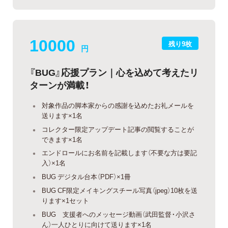
10000
残り9枚
円
『BUG』応援プラン｜心を込めて考えたリ
ターンが満載！
対象作品の脚本家からの感謝を込めたお礼メールを
送ります×1名
コレクター限定アップデート記事の閲覧することが
できます×1名
エンドロールにお名前を記載します（不要な方は要記
入）×1名
BUG デジタル台本（PDF）×1冊
BUG CF限定メイキングスチール写真（jpeg）10枚を送
ります×1セット
BUG 支援者へのメッセージ動画（武田監督・小沢さ
ん）一人ひとりに向けて送ります×1名