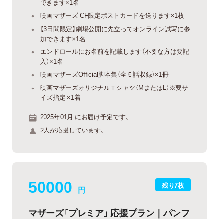
できます×1名
映画マザーズ CF限定ポストカードを送ります×1枚
【3日間限定】劇場公開に先立ってオンライン試写に参
加できます×1名
エンドロールにお名前を記載します（不要な方は要記
入）×1名
映画マザーズOfficial脚本集（全５話収録）×1冊
映画マザーズオリジナルＴシャツ（MまたはL）※要サ
イズ指定 ×1着
2025年01月 にお届け予定です。
2人が応援しています。
50000
残り7枚
円
マザーズ「プレミア」 応援プラン｜パンフ