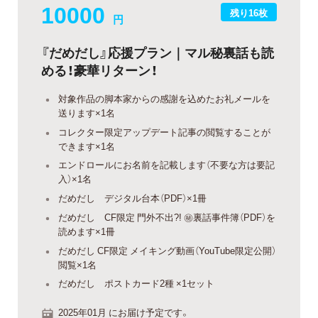
10000
残り16枚
円
『だめだし』応援プラン｜マル秘裏話も読
める！豪華リターン！
対象作品の脚本家からの感謝を込めたお礼メールを
送ります×1名
コレクター限定アップデート記事の閲覧することが
できます×1名
エンドロールにお名前を記載します（不要な方は要記
入）×1名
だめだし デジタル台本（PDF）×1冊
だめだし CF限定 門外不出?! ㊙裏話事件簿（PDF）を
読めます×1冊
だめだし CF限定 メイキング動画（YouTube限定公開）
閲覧×1名
だめだし ポストカード2種 ×1セット
2025年01月 にお届け予定です。