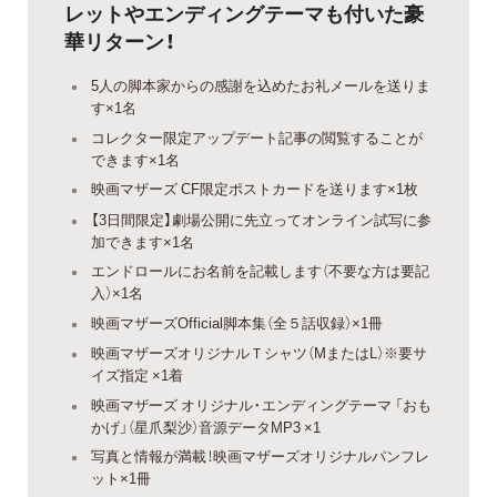
レットやエンディングテーマも付いた豪
華リターン！
5人の脚本家からの感謝を込めたお礼メールを送りま
す×1名
コレクター限定アップデート記事の閲覧することが
できます×1名
映画マザーズ CF限定ポストカードを送ります×1枚
【3日間限定】劇場公開に先立ってオンライン試写に参
加できます×1名
エンドロールにお名前を記載します（不要な方は要記
入）×1名
映画マザーズOfficial脚本集（全５話収録）×1冊
映画マザーズオリジナルＴシャツ（MまたはL）※要サ
イズ指定 ×1着
映画マザーズ オリジナル・エンディングテーマ 「おも
かげ」（星爪梨沙）音源データMP3 ×1
写真と情報が満載！映画マザーズオリジナルパンフレ
ット×1冊