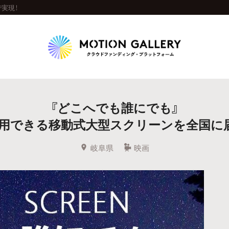
実現！
Highlight
『どこへでも誰にでも』
人気のプロジェクト
新着プロジェクト
終了間近のプロジェ
用できる移動式大型スクリーンを全国に
Feature
岐阜県
映画
タグから探す
キュレーターから探す
特集から探す
Legendary
最新達成プロジェクト
調達額が大きいプロジェクト