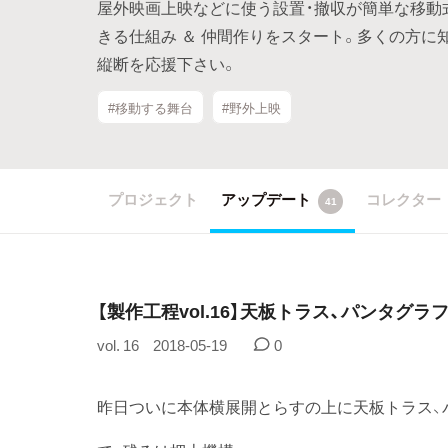
屋外映画上映などに使う設置・撤収が簡単な移動
きる仕組み ＆ 仲間作りをスタート。多くの方に
縦断を応援下さい。
#移動する舞台
#野外上映
プロジェクト
アップデート
コレクター
41
【製作工程vol.16】天板トラス、パンタグ
vol. 16
2018-05-19
0
昨日ついに本体横展開とらすの上に天板トラス、