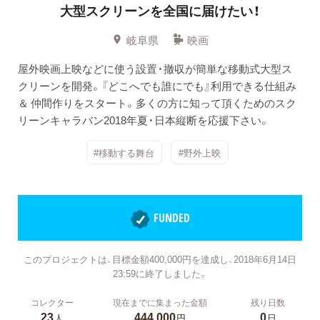
大型スクリーンを全国に届けたい！
岐阜県
映画
屋外映画上映などに使う設置・撤収が簡単な移動式大型ス
クリーンを開発。『どこへでも誰にでも』利用できる仕組み
＆ 仲間作りをスタート。多くの方に知って頂くためのスク
リーンキャラバン2018年夏・日本縦断を応援下さい。
#移動する舞台
#野外上映
FUNDED
このプロジェクトは、目標金額400,000円を達成し、2018年6月14日
23:59に終了しました。
コレクター
現在までに集まった金額
残り日数
23
444,000
0
人
円
日