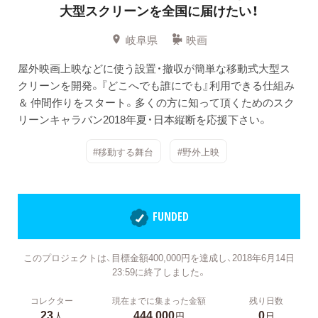
大型スクリーンを全国に届けたい！
岐阜県
映画
屋外映画上映などに使う設置・撤収が簡単な移動式大型ス
クリーンを開発。『どこへでも誰にでも』利用できる仕組み
＆ 仲間作りをスタート。多くの方に知って頂くためのスク
リーンキャラバン2018年夏・日本縦断を応援下さい。
#移動する舞台
#野外上映
FUNDED
このプロジェクトは、目標金額400,000円を達成し、2018年6月14日
23:59に終了しました。
コレクター
現在までに集まった金額
残り日数
23
444,000
0
人
円
日