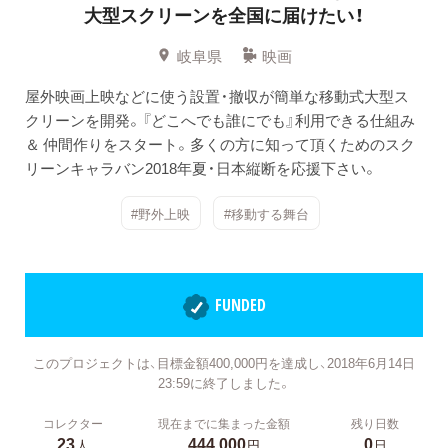
大型スクリーンを全国に届けたい！
岐阜県
映画
屋外映画上映などに使う設置・撤収が簡単な移動式大型ス
クリーンを開発。『どこへでも誰にでも』利用できる仕組み
＆ 仲間作りをスタート。多くの方に知って頂くためのスク
リーンキャラバン2018年夏・日本縦断を応援下さい。
#野外上映
#移動する舞台
FUNDED
このプロジェクトは、目標金額400,000円を達成し、2018年6月14日
23:59に終了しました。
コレクター
現在までに集まった金額
残り日数
23
444,000
0
人
円
日