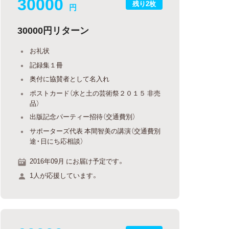
30000
残り2枚
円
30000円リターン
お礼状
記録集１冊
奥付に協賛者として名入れ
ポストカード（水と土の芸術祭２０１５ 非売
品）
出版記念パーティー招待（交通費別）
サポーターズ代表 本間智美の講演（交通費別
途・日にち応相談）
2016年09月 にお届け予定です。
1人が応援しています。