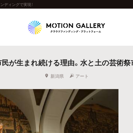
ァンディングで実現！
Highlight
市民が生まれ続ける理由。水と土の芸術祭市
人気のプロジェクト
新着プロジェクト
終了間近のプロジェ
新潟県
アート
Feature
タグから探す
キュレーターから探す
特集から探す
Legendary
最新達成プロジェクト
調達額が大きいプロジェクト