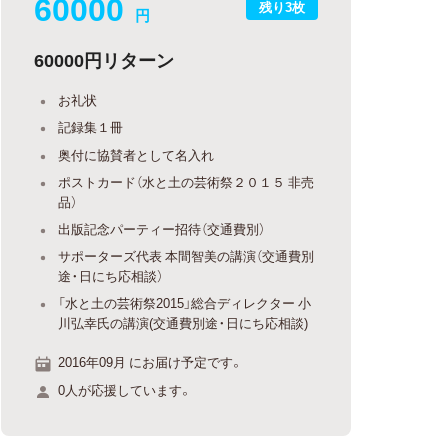
60000
残り3枚
円
60000円リターン
お礼状
記録集１冊
奥付に協賛者として名入れ
ポストカード（水と土の芸術祭２０１５ 非売
品）
出版記念パーティー招待（交通費別）
サポーターズ代表 本間智美の講演（交通費別
途・日にち応相談）
「水と土の芸術祭2015」総合ディレクター 小
川弘幸氏の講演(交通費別途・日にち応相談)
2016年09月 にお届け予定です。
0人が応援しています。