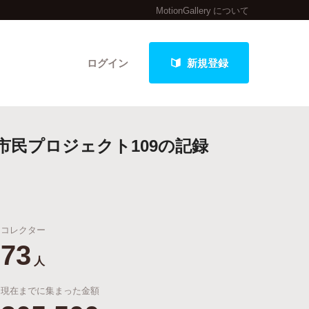
MotionGallery について
ログイン
新規登録
民プロジェクト109の記録
クト
コレクター
最新進捗報告から探す
73
人
現在までに集まった金額