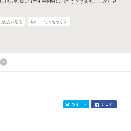
魅力も、地域に根差す芸術祭の向かうべき姿もここから見
域の魅力を発信
#アートでまちづくり
73
ツイート
シェア