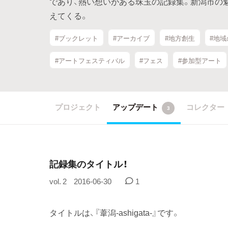
であり、熱い想いがある珠玉の記録集。新潟市の
えてくる。
#ブックレット
#アーカイブ
#地方創生
#地
#アートフェスティバル
#フェス
#参加型アート
プロジェクト
アップデート
コレクター
3
記録集のタイトル！
vol. 2
2016-06-30
1
タイトルは、『葦潟-ashigata-』です。