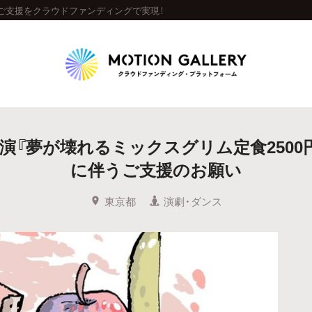
うご支援をクラウドファンディングで実現！
Highlight
演『夢が壊れるミックスグリム定食2500
人気のプロジェクト
新着プロジェクト
終了間近のプロジェ
に伴うご支援のお願い
Feature
東京都
演劇・ダンス
タグから探す
キュレーターから探す
特集から探す
Legendary
最新達成プロジェクト
調達額が大きいプロジェクト