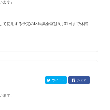
います。
して使用する予定の区民集会室は5月31日まで休館
ツイート
シェア
います。