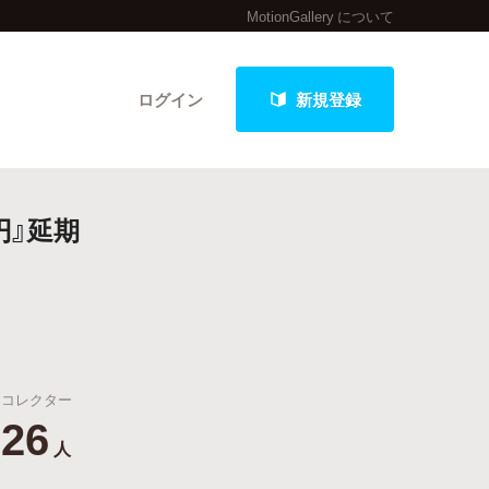
MotionGallery について
ログイン
新規登録
円』延期
クト
最新進捗報告から探す
コレクター
26
人