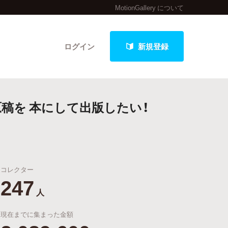
MotionGallery について
ログイン
新規登録
稿を 本にして出版したい！
クト
コレクター
最新進捗報告から探す
247
人
現在までに集まった金額