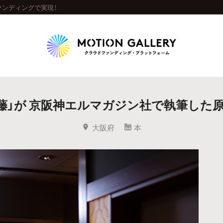
ァンディングで実現！
Highlight
藤」が 京阪神エルマガジン社で執筆した原
人気のプロジェクト
新着プロジェクト
終了間近のプロジェ
大阪府
本
Feature
タグから探す
キュレーターから探す
特集から探す
Legendary
最新達成プロジェクト
調達額が大きいプロジェクト