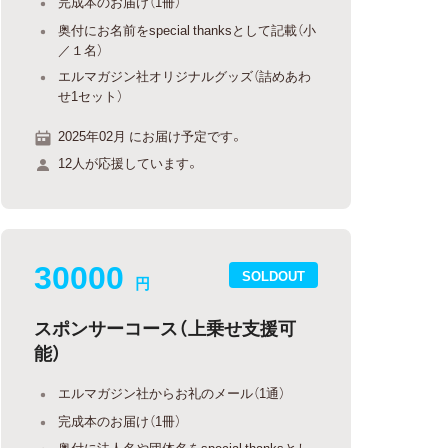
完成本のお届け（1冊）
奥付にお名前をspecial thanksとして記載（小
／１名）
エルマガジン社オリジナルグッズ（詰めあわ
せ1セット）
2025年02月 にお届け予定です。
12人が応援しています。
30000
SOLDOUT
円
スポンサーコース（上乗せ支援可
能）
エルマガジン社からお礼のメール（1通）
完成本のお届け（1冊）
奥付に法人名や団体名をspecial thanksとし