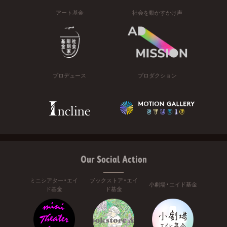
アート基金
社会を動かすかけ声
プロデュース
プロダクション
Our Social Action
ミニシアター・エイ
ブックストア・エイ
小劇場・エイド基金
ド基金
ド基金