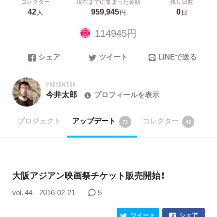
コレクター
現在までに集まった金額
残り日数
42
959,945
0
人
円
日
114945円
シェア
ツイート
LINEで送る
PRESENTER
今井太郎
プロフィールを表示
プロジェクト
アップデート
コレクター
71
42
大阪アジアン映画祭チケット販売開始！
vol. 44
2016-02-21
5
ツイート
シェア