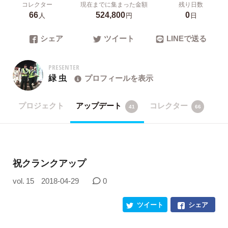
コレクター
現在までに集まった金額
残り日数
66
524,800
0
人
円
日
シェア
ツイート
LINEで送る
PRESENTER
緑 虫
プロフィールを表示
プロジェクト
アップデート
コレクター
41
66
祝クランクアップ
vol. 15
2018-04-29
0
ツイート
シェア