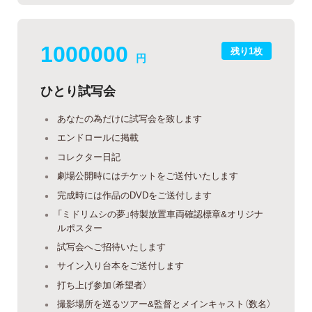
1000000
残り1枚
円
ひとり試写会
あなたの為だけに試写会を致します
エンドロールに掲載
コレクター日記
劇場公開時にはチケットをご送付いたします
完成時には作品のDVDをご送付します
「ミドリムシの夢」特製放置車両確認標章&オリジナ
ルポスター
試写会へご招待いたします
サイン入り台本をご送付します
打ち上げ参加（希望者）
撮影場所を巡るツアー&監督とメインキャスト（数名）