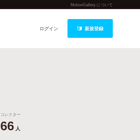
MotionGallery について
ログイン
新規登録
クト
最新進捗報告から探す
コレクター
66
人