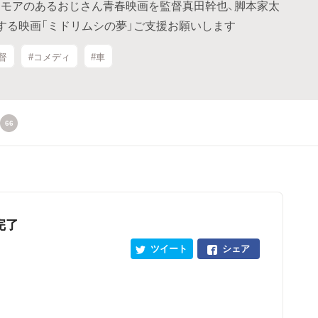
モアのあるおじさん青春映画を監督真田幹也、脚本家太
する映画「ミドリムシの夢」ご支援お願いします
督
#コメディ
#車
66
完了
ツイート
シェア