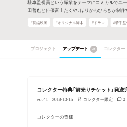
駐車監視員という職業をテーマにコミカルでユー
田善也と俳優富士たくや、ほりかわひろきが制作
#長編映画
#オリジナル脚本
#ドラマ
#若手監
プロジェクト
アップデート
コレクター
41
コレクター特典「前売りチケット」発送
vol.41
2019-10-15
コレクター限定
0
コレクターの皆様