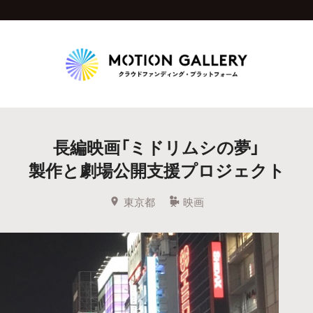
Highlight
長編映画「ミドリムシの夢」
人気のプロジェクト
新着プロジェクト
終了間近のプロジェ
製作と劇場公開支援プロジェクト
Feature
東京都
映画
タグから探す
キュレーターから探す
特集から探す
Legendary
最新達成プロジェクト
調達額が大きいプロジェクト