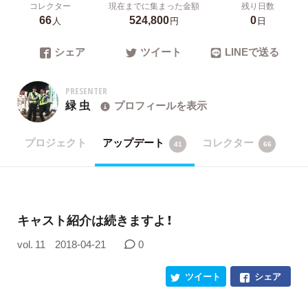
コレクター
現在までに集まった金額
残り日数
66
524,800
0
人
円
日
シェア
ツイート
LINEで送る
PRESENTER
緑 虫
プロフィールを表示
プロジェクト
アップデート
コレクター
41
66
キャスト紹介は続きますよ！
vol. 11
2018-04-21
0
ツイート
シェア