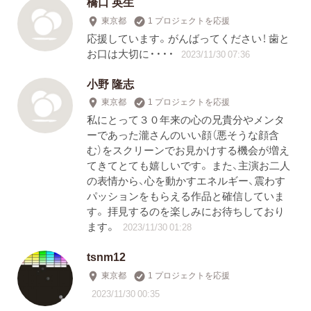
橋口 英生
東京都
1 プロジェクトを応援
応援しています。がんばってください！ 歯と
お口は大切に・・・・
2023/11/30 07:36
小野 隆志
東京都
1 プロジェクトを応援
私にとって３０年来の心の兄貴分やメンタ
ーであった瀧さんのいい顔（悪そうな顔含
む）をスクリーンでお見かけする機会が増え
てきてとても嬉しいです。 また、主演お二人
の表情から、心を動かすエネルギー、震わす
パッションをもらえる作品と確信していま
す。 拝見するのを楽しみにお待ちしており
ます。
2023/11/30 01:28
tsnm12
東京都
1 プロジェクトを応援
2023/11/30 00:35