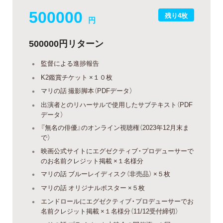
500000
残り4枚
円
500000円リターン
監督による進捗報告
K2鑑賞チケット ×１０枚
マリの話 撮影脚本（PDFデータ）
出演者とのリハーサルで使用したサブテキスト（PDF
データ）
『無名の俳優』のオンライン視聴権（2023年12月末ま
で）
映画公式サイトにエグゼクティブ・プロデューサーで
のお名前クレジット掲載 ×１名様分
マリの話 ブルーレイディスク（非売品） ×５枚
マリの話 オリジナルポスター ×５枚
エンドロールにエグゼクティブ・プロデューサーでお
名前クレジット掲載 ×１名様分（11/12受付締切）