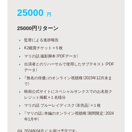
25000
円
25000円リターン
監督による進捗報告
K2鑑賞チケット ×５枚
マリの話 撮影脚本（PDFデータ）
出演者とのリハーサルで使用したサブテキスト（PDF
データ）
『無名の俳優』のオンライン視聴権（2023年12月末ま
で）
映画公式サイトにスペシャルサンクスでのお名前ク
レジット掲載 ×１名様分
マリの話 ブルーレイディスク（非売品） ×１枚
『マリの話』本編のオンライン視聴権（期間限定：2024
年1月中）
2024年04月 にお届け予定です。