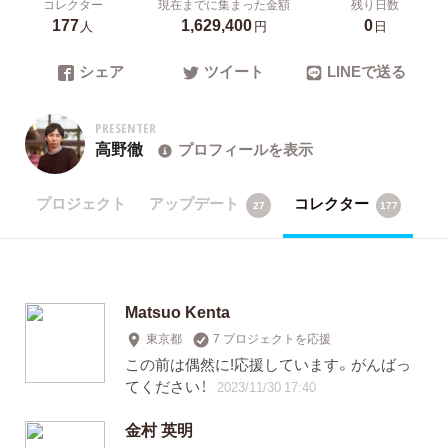
コレクター
現在までに集まった金額
残り日数
177
1,629,400
0
人
円
日
シェア
ツイート
LINEで送る
PRESENTER
高野徹
プロフィールを表示
プロジェクト
アップデート
コレクター
27
177
Matsuo Kenta
東京都
7 プロジェクトを応援
この前は偶然に!応援しています。がんばっ
てください！
2023/11/30 17:40
金村 英明