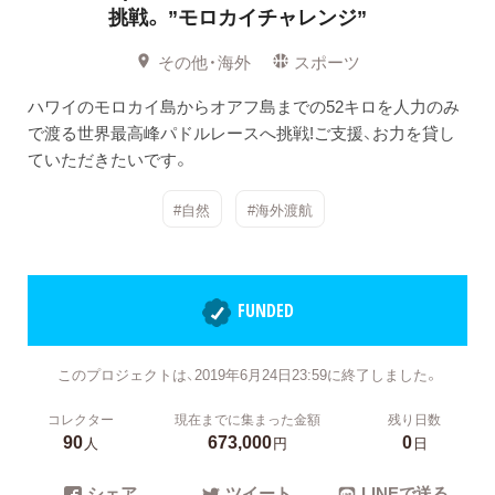
挑戦。
”モロカイチャレンジ”
その他・海外
スポーツ
ハワイのモロカイ島からオアフ島までの52キロを人力のみ
で渡る世界最高峰パドルレースへ挑戦!ご支援、お力を貸し
ていただきたいです。
#自然
#海外渡航
FUNDED
このプロジェクトは、2019年6月24日23:59に終了しました。
コレクター
現在までに集まった金額
残り日数
90
673,000
0
人
円
日
シェア
ツイート
LINEで送る