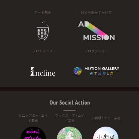
アート基金
社会を動かすかけ声
プロデュース
プロダクション
Our Social Action
ミニシアター・エイ
ブックストア・エイ
小劇場・エイド基金
ド基金
ド基金