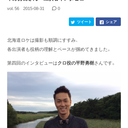
vol. 56
2015-08-31
0
ツイート
シェア
北海道ロケは撮影も順調にすすみ、
各出演者も役柄の理解とペースが掴めてきました。
第四回のインタビューは
クロ役の平野勇樹
さんです。