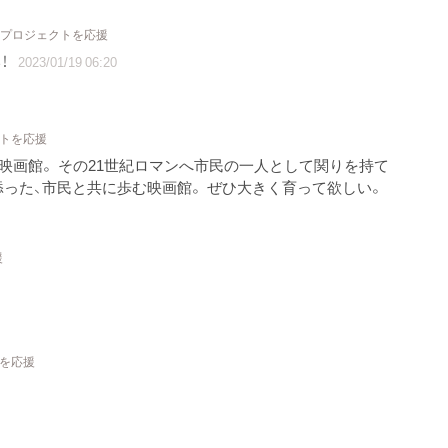
2 プロジェクトを応援
！
2023/01/19 06:20
クトを応援
映画館。 その21世紀ロマンへ市民の一人として関りを持て
添った、市民と共に歩む映画館。 ぜひ大きく育って欲しい。
援
トを応援