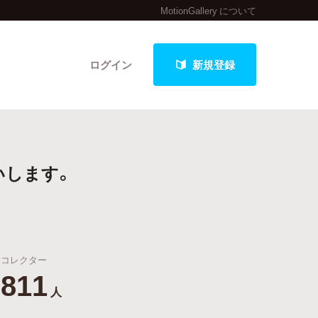
MotionGallery について
ログイン
新規登録
クト
いします。
最新進捗報告から探す
コレクター
811
人