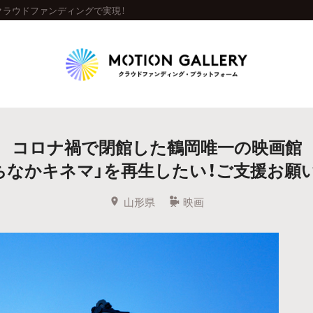
クラウドファンディングで実現！
Highlight
コロナ禍で閉館した鶴岡唯一の映画館
人気のプロジェクト
新着プロジェクト
終了間近のプロジェ
ちなかキネマ」を再生したい！ご支援お願
Feature
山形県
映画
タグから探す
キュレーターから探す
特集から探す
Legendary
最新達成プロジェクト
調達額が大きいプロジェクト