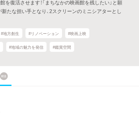
館を復活させます！「まちなかの映画館を残したい」と願
が新たな担い手となり、2スクリーンのミニシアターとし
#地方創生
#リノベーション
#映画上映
#地域の魅力を発信
#鑑賞空間
811
援