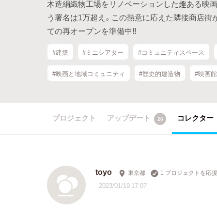
木造絹織物工場をリノベーションした趣ある映画
う署名は1万超え。この熱意に応えた隣接商店街
ての再オープンを準備中!!
#建築
#ミニシアター
#コミュニティスペース
#映画と地域コミュニティ
#歴史的建造物
#映画館
プロジェクト
アップデート
コレクター
26
toyo
東京都
1 プロジェクトを応
2023/01/19 17:07