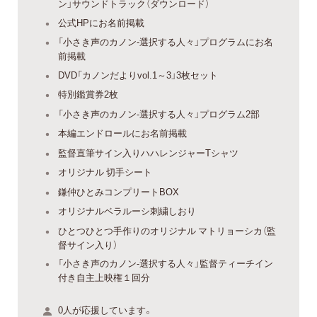
ン」サウンドトラック（ダウンロード）
公式HPにお名前掲載
「小さき声のカノン-選択する人々」プログラムにお名
前掲載
DVD「カノンだよりvol.1～3」3枚セット
特別鑑賞券2枚
「小さき声のカノン-選択する人々」プログラム2部
本編エンドロールにお名前掲載
監督直筆サイン入りハハレンジャーTシャツ
オリジナル 切手シート
鎌仲ひとみコンプリートBOX
オリジナルベラルーシ刺繍しおり
ひとつひとつ手作りのオリジナル マトリョーシカ（監
督サイン入り）
「小さき声のカノン-選択する人々」監督ティーチイン
付き自主上映権１回分
0人が応援しています。