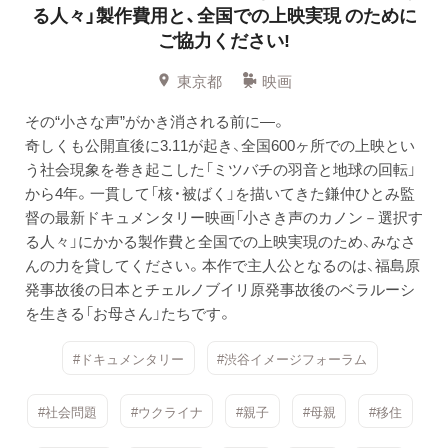
る人々」製作費用と、全国での上映実現 のために
ご協力ください!
東京都
映画
その“小さな声”がかき消される前に―。
奇しくも公開直後に3.11が起き、全国600ヶ所での上映とい
う社会現象を巻き起こした「ミツバチの羽音と地球の回転」
から4年。一貫して「核・被ばく」を描いてきた鎌仲ひとみ監
督の最新ドキュメンタリー映画「小さき声のカノン－選択す
る人々」にかかる製作費と全国での上映実現のため、みなさ
んの力を貸してください。本作で主人公となるのは、福島原
発事故後の日本とチェルノブイリ原発事故後のベラルーシ
を生きる「お母さん」たちです。
#ドキュメンタリー
#渋谷イメージフォーラム
#社会問題
#ウクライナ
#親子
#母親
#移住