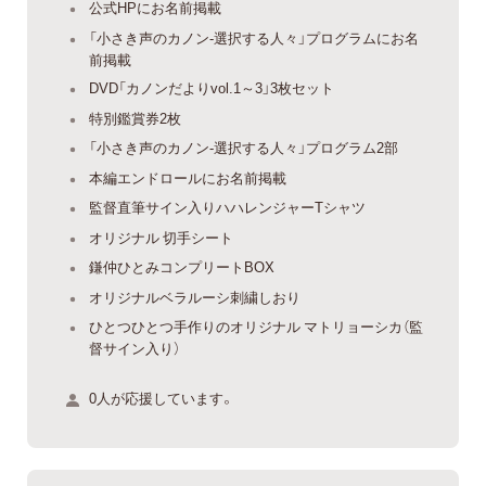
公式HPにお名前掲載
「小さき声のカノン-選択する人々」プログラムにお名
前掲載
DVD「カノンだよりvol.1～3」3枚セット
特別鑑賞券2枚
「小さき声のカノン-選択する人々」プログラム2部
本編エンドロールにお名前掲載
監督直筆サイン入りハハレンジャーTシャツ
オリジナル 切手シート
鎌仲ひとみコンプリートBOX
オリジナルベラルーシ刺繍しおり
ひとつひとつ手作りのオリジナル マトリョーシカ（監
督サイン入り）
0人が応援しています。