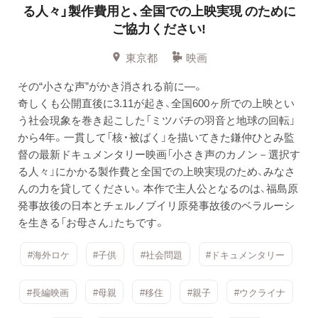
る人々」製作費用と、全国での上映実現 のために
ご協力ください!
東京都
映画
その“小さな声”がかき消される前に―。
奇しくも公開直後に3.11が起き、全国600ヶ所での上映とい
う社会現象を巻き起こした「ミツバチの羽音と地球の回転」
から4年。一貫して「核・被ばく」を描いてきた鎌仲ひとみ監
督の最新ドキュメンタリー映画「小さき声のカノン－選択す
る人々」にかかる製作費と全国での上映実現のため、みなさ
んの力を貸してください。本作で主人公となるのは、福島原
発事故後の日本とチェルノブイリ原発事故後のベラルーシ
を生きる「お母さん」たちです。
#海外ロケ
#子供
#社会問題
#ドキュメンタリー
#長編映画
#母親
#移住
#親子
#ウクライナ