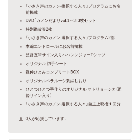
「小さき声のカノン-選択する人々」プログラムにお名
前掲載
DVD「カノンだよりvol.1～3」3枚セット
特別鑑賞券2枚
「小さき声のカノン-選択する人々」プログラム2部
本編エンドロールにお名前掲載
監督直筆サイン入りハハレンジャーTシャツ
オリジナル 切手シート
鎌仲ひとみコンプリートBOX
オリジナルベラルーシ刺繍しおり
ひとつひとつ手作りのオリジナル マトリョーシカ（監
督サイン入り）
「小さき声のカノン-選択する人々」自主上映権１回分
0人が応援しています。