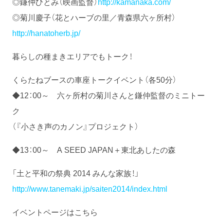
◎鎌仲ひとみ（映画監督）
http://kamanaka.com/
◎菊川慶子（花とハーブの里／青森県六ヶ所村）
http://hanatoherb.jp/
暮らしの種まきエリアでもトーク！
くらたねブースの車座トークイベント（各50分）
◆12：00～ 六ヶ所村の菊川さんと鎌仲監督のミニトー
ク
（『小さき声のカノン』プロジェクト）
◆13：00～ A SEED JAPAN＋東北あしたの森
「土と平和の祭典 2014 みんな家族！」
http://www.tanemaki.jp/saiten2014/index.html
イベントページはこちら