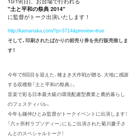
10/19(日)、お台場で行われる
"土と平和の祭典 2014"
に監督がトーク出演いたします！
http://kamanaka.com/?p=3714&preview=true
そして、印刷されたばかりの前売り券を先行販売致しま
す！
今年で8回目を迎えた、種まき大作戦が贈る、大地に感謝
する収穫祭『土と平和の祭典』。
音楽で彩る日本最大級の環境配慮型農業と農的暮らし
のフェスティバル。
今年も鎌仲ひとみ監督がトークイベントに出演します！
「六ヶ所村ラプソディー」にもご出演された菊川慶子さ
んとのスペシャルトーク！