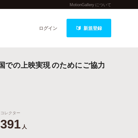
MotionGallery について
ログイン
新規登録
国での上映実現 のためにご協力
クト
最新進捗報告から探す
コレクター
391
人