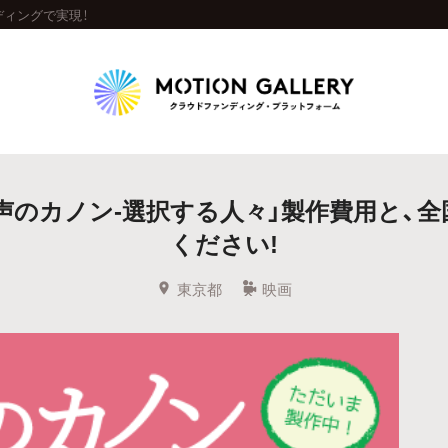
ディングで実現！
Highlight
声のカノン-選択する人々」製作費用と、全
人気のプロジェクト
新着プロジェクト
終了間近のプロジェ
ください!
Feature
東京都
映画
タグから探す
キュレーターから探す
特集から探す
Legendary
最新達成プロジェクト
調達額が大きいプロジェクト