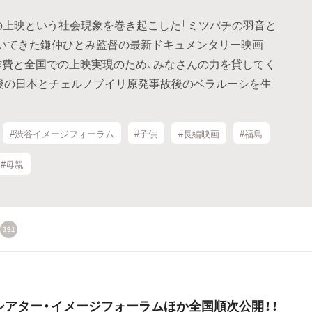
所での上映という社会現象を巻き起こした「ミツバチの羽音と
描いてきた鎌仲ひとみ監督の最新ドキュメンタリー映画
作費と全国での上映実現のため、みなさんの力を貸してく
後の日本とチェルノブイリ原発事故後のベラルーシを生
#渋谷イメージフォーラム
#子供
#長編映画
#福島
#母親
391
春シアター・イメージフォーラムほか全国順次公開！！