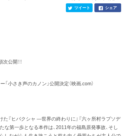
ツイート
シェア
次公開！！
「小さき声のカノン」公開決定（映画.com）
けた『ヒバクシャ ―世界の終わりに』『六ヶ所村ラプソデ
たな第一歩となる本作は、2011年の福島原発事故、そし
を揺らしながらも生き抜こうと前を向く母親たちが主人公で