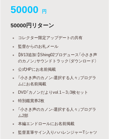
50000
円
50000円リターン
コレクター限定アップデートの共有
監督からのお礼メール
【8/13追加！】Shing02プロデュース「小さき声
のカノン」サウンドトラック（ダウンロード）
公式HPにお名前掲載
「小さき声のカノン-選択する人々」プログラ
ムにお名前掲載
DVD「カノンだよりvol.1～3」3枚セット
特別鑑賞券2枚
「小さき声のカノン-選択する人々」プログラ
ム2部
本編エンドロールにお名前掲載
監督直筆サイン入りハハレンジャーTシャツ