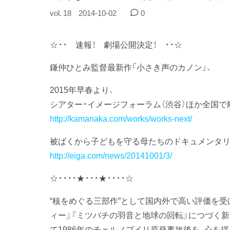
vol. 18
2014-10-02
0
☆・・ 速報！ 劇場公開決定！ ・・☆
鎌仲ひとみ監督最新作「小さき声のカノン」、
2015年早春より、
シアター・イメージフォーラム（渋谷）ほか全国で順
http://kamanaka.com/works/works-next/
被ばくから子どもを守る母たちのドキュメンタリー
http://eiga.com/news/20141001/3/
☆・・・・★・・・★・・・・☆
“核をめぐる三部作”として国内外で高い評価を受
ィー』『ミツバチの羽音と地球の回転』につづく新
て1986年のチェルノブイリ原発事故後を、心