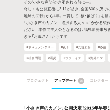
その“小さな声”がかき消される前に―。
奇しくも公開直後に3.11が起き、全国600ヶ
地球の回転」から4年。一貫して「核・被ばく」を
「小さき声のカノン－選択する人々」にかかる製
ださい。本作で主人公となるのは、福島原発事故
きる「お母さん」たちです。
#ドキュメンタリー
#親子
#女性監督
#移住
#社会問題
#震災
#ウクライナ
#海外ロケ
プロジェクト
アップデート
コレクター
26
「小さき声のカノン」公開決定！2015年早