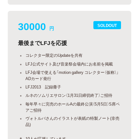
30000
SOLDOUT
円
最後までLFJを応援
コレクター限定のUpdateを共有
LFJ公式サイト及び音楽祭会場内にお名前を掲載
LFJ会場で使える「motion gallery コレクター（仮称）」
ADカード発行
LFJ2013 記録冊子
ルネのソムリエサロン（1月31日締切終了）ご招待
毎年早々に完売のホールAの最終公演（5月5日）S席ペ
アご招待
ヴォトルバさんのイラストが表紙の特製ノート(非売
品)
10人が応援しています。