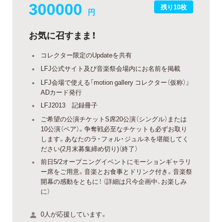
300000
残り10枚
円
お気に召すまま！
コレクター限定のUpdateを共有
LFJ公式サイト及び音楽祭会場内にお名前を掲載
LFJ会場で使える「motion gallery コレクター（仮称）」
ADカード発行
LFJ2013 記録冊子
ご希望の公演チケットS席20公演（シングル）または
10公演（ペア）。争奪戦必至なチケットも必ずお取り
します。あなたのラ・フォル・ジュルネを堪能してく
ださい(2月末募集締め切り)（終了）
前日5/2オープニングイベントにモーションギャラリ
ー席をご用意。音楽とお食事とドリンク付き。音楽祭
開幕の感動をともに！ （詳細は只今企画中、お楽しみ
に）
0人が応援しています。