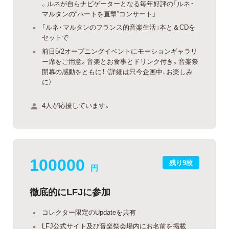
。ルネが自らナビゲーターとなる毎年好評の「ルネ・
マルタンの“ハートを直撃”コンサート」
「ルネ・マルタンのフランス的音楽生活」本と＆CDを
セットで
前日5/2オープニングイベントにモーションギャラリ
ー席をご用意。音楽とお食事とドリンク付き。音楽祭
開幕の感動をともに！ （詳細は只今企画中、お楽しみ
に）
4人が応援しています。
100000
残り9枚
円
徹底的にLFJに参加
コレクター限定のUpdateを共有
LFJ公式サイト及び音楽祭会場内にお名前を掲載