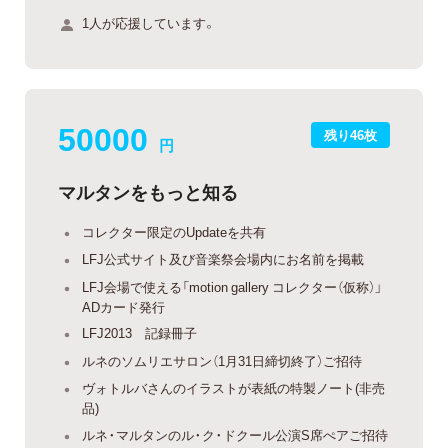
1人が応援しています。
50000
残り46枚
円
マルタンをもっと知る
コレクター限定のUpdateを共有
LFJ公式サイト及び音楽祭会場内にお名前を掲載
LFJ会場で使える「motion gallery コレクター（仮称）」
ADカード発行
LFJ2013 記録冊子
ルネのソムリエサロン（1月31日締切終了）ご招待
ヴォトルバさんのイラストが表紙の特製ノート(非売
品)
ルネ・マルタンのル・ク・ドクール公演S席ぺアご招待