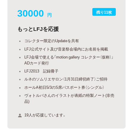
30000
残り11枚
円
もっとLFJを応援
コレクター限定のUpdateを共有
LFJ公式サイト及び音楽祭会場内にお名前を掲載
LFJ会場で使える「motion gallery コレクター（仮称）」
ADカード発行
LFJ2013 記録冊子
ルネのソムリエサロン（1月31日締切終了）ご招待
ホールA初日5/3のS席パスポート券（シングル）
ヴォトルバさんのイラストが表紙の特製ノート(非売
品)
19人が応援しています。