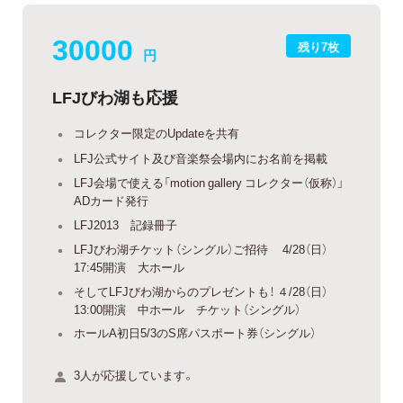
30000
残り7枚
円
LFJびわ湖も応援
コレクター限定のUpdateを共有
LFJ公式サイト及び音楽祭会場内にお名前を掲載
LFJ会場で使える「motion gallery コレクター（仮称）」
ADカード発行
LFJ2013 記録冊子
LFJびわ湖チケット（シングル）ご招待 4/28（日）
17:45開演 大ホール
そしてLFJびわ湖からのプレゼントも！ ４/28（日）
13:00開演 中ホール チケット（シングル）
ホールA初日5/3のS席パスポート券（シングル）
3人が応援しています。