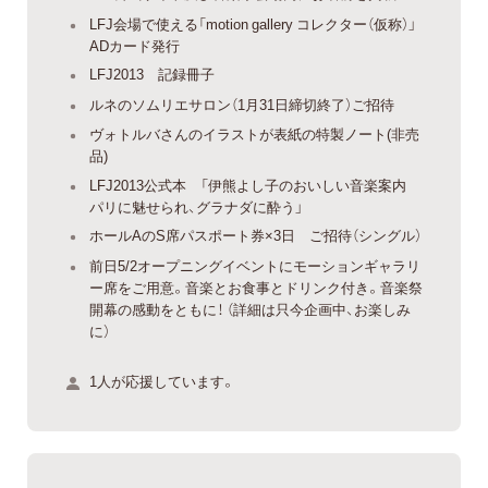
LFJ会場で使える「motion gallery コレクター（仮称）」
ADカード発行
LFJ2013 記録冊子
ルネのソムリエサロン（1月31日締切終了）ご招待
ヴォトルバさんのイラストが表紙の特製ノート(非売
品)
LFJ2013公式本 「伊熊よし子のおいしい音楽案内
パリに魅せられ、グラナダに酔う」
ホールAのS席パスポート券×3日 ご招待（シングル）
前日5/2オープニングイベントにモーションギャラリ
ー席をご用意。音楽とお食事とドリンク付き。音楽祭
開幕の感動をともに！ （詳細は只今企画中、お楽しみ
に）
1人が応援しています。