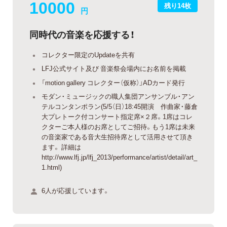
10000
残り14枚
円
同時代の音楽を応援する！
コレクター限定のUpdateを共有
LFJ公式サイト及び 音楽祭会場内にお名前を掲載
「motion gallery コレクター（仮称）」ADカード発行
モダン・ミュージックの職人集団アンサンブル・アン
テルコンタンポラン(5/5（日）18:45開演 作曲家・藤倉
大プレトーク付コンサート指定席×２席。1席はコレ
クターご本人様のお席としてご招待。もう1席は未来
の音楽家である音大生招待席として活用させて頂き
ます。 詳細は
http://www.lfj.jp/lfj_2013/performance/artist/detail/art_
1.html)
6人が応援しています。