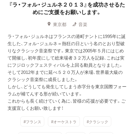
『ラ・フォル・ジュルネ２０１３』を成功させるた
めにご支援をお願いします。
東京都
音楽
ラ・フォル・ジュルネはフランスの港町ナントに1995年に誕
生した、フォル・ジュルネ＝熱狂の日という名のとおり型破
りなクラシック音楽祭です。東京では2005年５月にはじめ
て開催し、初年度にして総来場者３２万人を記録、これは実
にフジロックフェスティバルを上回る動員となりました。
そして2012年までに延べ５２０万人が来場、世界最大級の
クラシック音楽祭に成長しました。
しかし、どうしても発生してしまう赤字分を東京国際フォー
ラムが補てんする形が続いています。
これからも長く続けていく為に、皆様の応援が必要です。ご
支援宜しくお願い致します！
#フランス
#オーケストラ
#クラシック