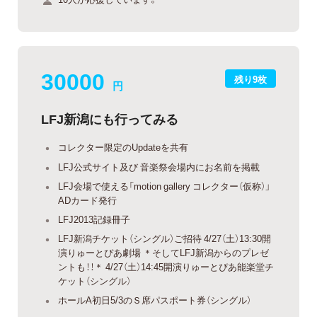
30000
残り9枚
円
LFJ新潟にも行ってみる
コレクター限定のUpdateを共有
LFJ公式サイト及び 音楽祭会場内にお名前を掲載
LFJ会場で使える「motion gallery コレクター（仮称）」
ADカード発行
LFJ2013記録冊子
LFJ新潟チケット（シングル）ご招待 4/27（土）13:30開
演りゅーとぴあ劇場 ＊そしてLFJ新潟からのプレゼ
ントも！！＊ 4/27（土）14:45開演りゅーとぴあ能楽堂チ
ケット（シングル）
ホールA初日5/3のＳ席パスポート券（シングル）