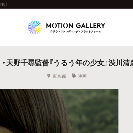
実現！
Highlight
・天野千尋監督『うるう年の少女』渋川清
人気のプロジェクト
新着プロジェクト
終了間近のプロジェ
東京都
映画
Feature
タグから探す
キュレーターから探す
特集から探す
Legendary
最新達成プロジェクト
調達額が大きいプロジェクト