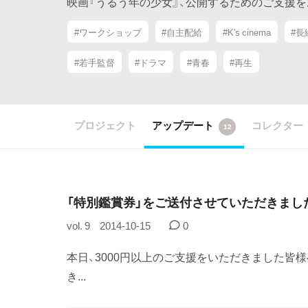
映画『うるう年の少女』、公開するためのご支援を
#ワークショップ
#自主配給
#K's cinema
#長
#若手監督
#ドラマ
#青春
#再生
プロジェクト
アップデート
コレクター
12
「特別鑑賞券」をご送付させていただきまし
vol. 9
2014-10-15
0
本日、3000円以上のご支援をいただきました皆
き...