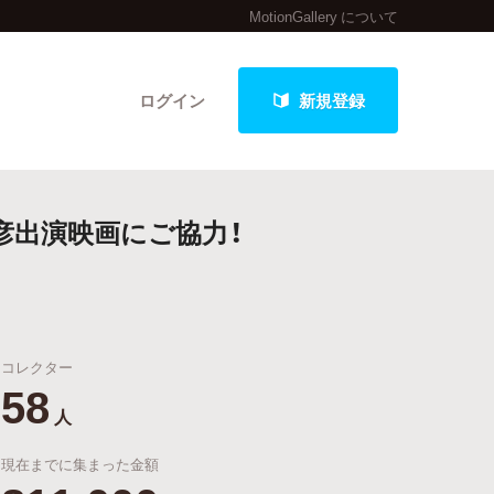
MotionGallery について
ログイン
新規登録
彦出演映画にご協力！
クト
コレクター
最新進捗報告から探す
58
人
現在までに集まった金額