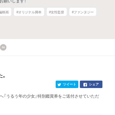
お願いします！
編映画
#オリジナル脚本
#女性監督
#ファンタジー
58
た。
ツイート
シェア
様へ『うるう年の少女』特別鑑賞券をご送付させていただ