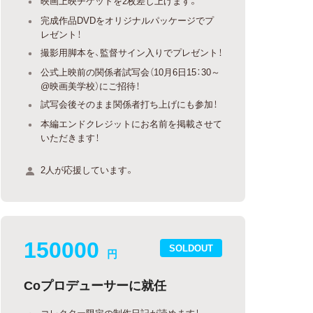
映画上映チケットを2枚差し上げます。
完成作品DVDをオリジナルパッケージでプ
レゼント！
撮影用脚本を、監督サイン入りでプレゼント！
公式上映前の関係者試写会（10月6日15：30～
@映画美学校）にご招待！
試写会後そのまま関係者打ち上げにも参加！
本編エンドクレジットにお名前を掲載させて
いただきます！
2人が応援しています。
150000
SOLDOUT
円
Coプロデューサーに就任
コレクター限定の制作日記が読めます！