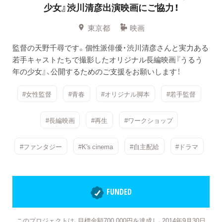
少女』渋川清彦出演映画にご協力！
東京都
映画
監督の天野千尋です。個性派俳優・渋川清彦さんと実力ある
若手キャストたちで撮影したオリジナル長編映画『うるう
年の少女』、公開するためのご支援をお願いします！
#女性監督
#青春
#オリジナル脚本
#若手監督
#長編映画
#再生
#ワークショップ
#ファンタジー
#K's cinema
#自主配給
#ドラマ
FUNDED
このプロジェクトは、目標金額700,000円を達成し、2014年9月30日