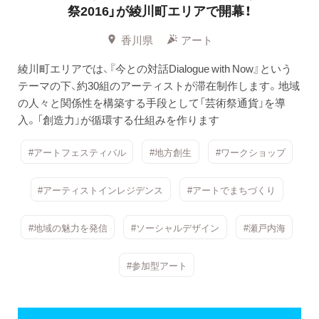
祭2016」が綾川町エリアで開幕！
香川県
アート
綾川町エリアでは、『今との対話Dialogue with Now』という
テーマの下、約30組のアーティストが滞在制作します。地域
の人々と関係性を構築する手段として「芸術祭通貨」を導
入。「創造力」が循環する仕組みを作ります
#アートフェスティバル
#地方創生
#ワークショップ
#アーティストインレジデンス
#アートでまちづくり
#地域の魅力を発信
#ソーシャルデザイン
#瀬戸内海
#参加型アート