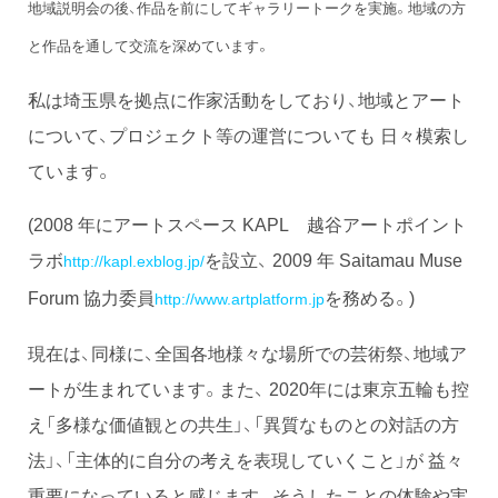
地域説明会の後、作品を前にしてギャラリートークを実施。地域の方
と作品を通して交流を深めています。
私は埼玉県を拠点に作家活動をしており、地域とアート
について、プロジェクト等の運営についても 日々模索し
ています。
(2008 年にアートスペース KAPL 越谷アートポイント
ラボ
を設立、 2009 年 Saitamau Muse
http://kapl.exblog.jp/
Forum 協力委員
を務める。)
http://www.artplatform.jp
現在は、同様に、全国各地様々な場所での芸術祭、地域ア
ートが生まれています。また、 2020年には東京五輪も控
え「多様な価値観との共生」、「異質なものとの対話の方
法」、「主体的に自分の考えを表現していくこと」が 益々
重要になっていると感じます。そうしたことの体験や実