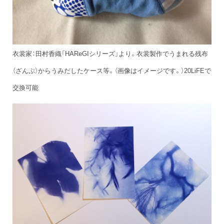
衣裳家：田村香織「HAReGIシリーズ」より。衣裳製作でうまれる残布
（ざんぷ）からうみだしたケース等。（画像はイメージです。）20LiFEで
交換可能