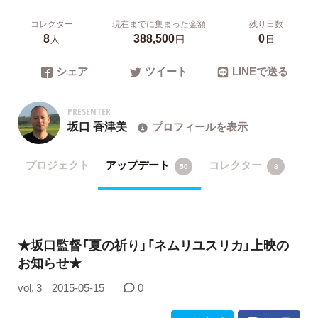
コレクター
現在までに集まった金額
残り日数
8
388,500
0
人
円
日
シェア
ツイート
LINEで送る
PRESENTER
坂口 香津美
プロフィールを表示
プロジェクト
アップデート
コレクター
50
8
★坂口監督「夏の祈り」「ネムリユスリカ」上映の
お知らせ★
vol. 3
2015-05-15
0