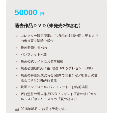
50000
円
過去作品ＤＶＤ（未発売2作含む）
コレクター限定記事にて、作品の劇場公開に至るまで
の出来事を随時ご報告
映画前売り券×5枚
パンフレット×5部
映画公式サイトにお名前掲載
映画公開期間終了後、映画DVDをプレゼント（1枚）
映画の特別完成試写会（都内で開催予定／監督との交
流会つき）に御招待2名様
映画エンドロール、パンフレットにお名前掲載
坂口監督の過去作品DVDプレゼント（「青の塔」「カタ
ルシス」「ネムリユスリカ」「夏の祈り」）
2016年06月 にお届け予定です。