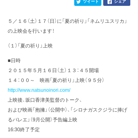
ツイート
シェア
５／１６（土）１７（日）に「夏の祈り」「ネムリユスリカ」
の上映会を行います！
（１）「夏の祈り」上映
■日時
２０１５年５月１６日（土）１３：４５開場
１４：００～ 映画「夏の祈り」上映（９５分）
http://www.natsunoinori.com/
上映後、坂口香津美監督のトーク、
および映画「抱擁」（公開中）、「シロナガスクジラに捧げ
るバレエ」（9月公開）予告編上映
16:30終了予定