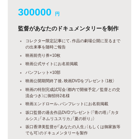
300000
円
監督があなたのドキュメンタリーを制作
コレクター限定記事にて、作品の劇場公開に至るまで
の出来事を随時ご報告
映画前売り券×10枚
映画公式サイトにお名前掲載
パンフレット×10部
映画公開期間終了後、映画DVDをプレゼント（1枚）
映画の特別完成試写会（都内で開催予定／監督との交
流会つき）に御招待2名様
映画エンドロール、パンフレットにお名前掲載
坂口監督の過去作品DVDプレゼント（「青の塔」「カタ
ルシス」「ネムリユスリカ」「夏の祈り」）
坂口香津美監督が「あなたの人生」（もしくは御家族等
でも可）のドキュメンタリーを製作