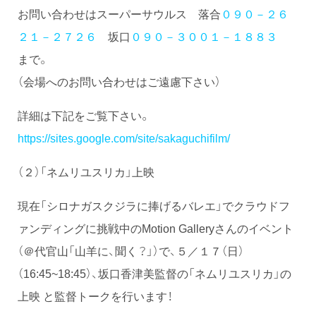
お問い合わせはスーパーサウルス 落合
０９０－２６
２１－２７２６
坂口
０９０－３００１－１８８３
まで。
（会場へのお問い合わせはご遠慮下さい）
詳細は下記をご覧下さい。
https://sites.google.com/site/sakaguchifilm/
（２）「ネムリユスリカ」上映
現在「シロナガスクジラに捧げるバレエ」でクラウドフ
ァンディングに挑戦中のMotion Galleryさんのイベント
（＠代官山「山羊に、聞く？」）で、５／１７（日）
（16:45~18:45）、坂口香津美監督の「ネムリユスリカ」の
上映 と監督トークを行います！