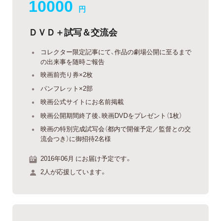
10000
円
ＤＶＤ＋試写＆交流会
コレクター限定記事にて、作品の劇場公開に至るまで
の出来事を随時ご報告
映画前売り券×2枚
パンフレット×2部
映画公式サイトにお名前掲載
映画公開期間終了後、映画DVDをプレゼント（1枚）
映画の特別完成試写会（都内で開催予定／監督との交
流会つき）に御招待2名様
2016年06月 にお届け予定です。
2人が応援しています。