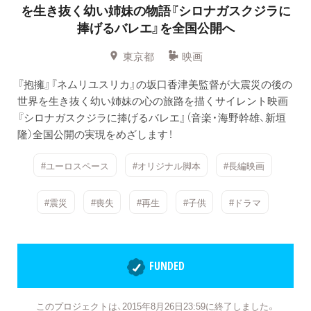
を生き抜く幼い姉妹の物語『シロナガスクジラに
捧げるバレエ』を全国公開へ
東京都
映画
『抱擁』『ネムリユスリカ』の坂口香津美監督が大震災の後の
世界を生き抜く幼い姉妹の心の旅路を描くサイレント映画
『シロナガスクジラに捧げるバレエ』（音楽・海野幹雄、新垣
隆）全国公開の実現をめざします！
#ユーロスペース
#オリジナル脚本
#長編映画
#震災
#喪失
#再生
#子供
#ドラマ
FUNDED
このプロジェクトは、2015年8月26日23:59に終了しました。