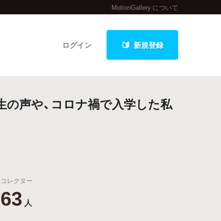
MotionGallery について
ログイン
新規登録
の生の声や、コロナ禍で入学した私
クト
最新進捗報告から探す
コレクター
63
人