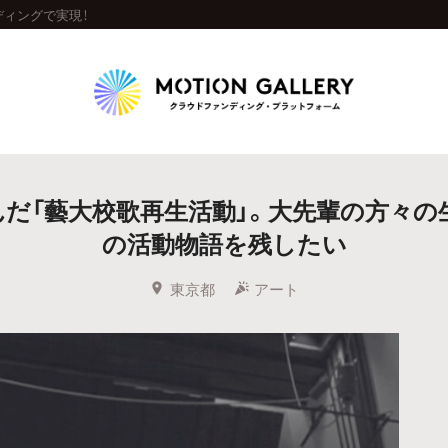
ディングで実現！
Highlight
んだ「藝大校歌再生活動」。大先輩の方々
人気のプロジェクト
新着プロジェクト
終了間近のプロジェ
の活動物語を残したい
Feature
東京都
アート
タグから探す
キュレーターから探す
特集から探す
Legendary
最新達成プロジェクト
調達額が大きいプロジェクト