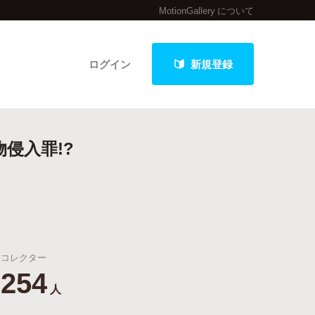
MotionGallery について
ログイン
新規登録
侵入罪!?
クト
最新進捗報告から探す
コレクター
254
人