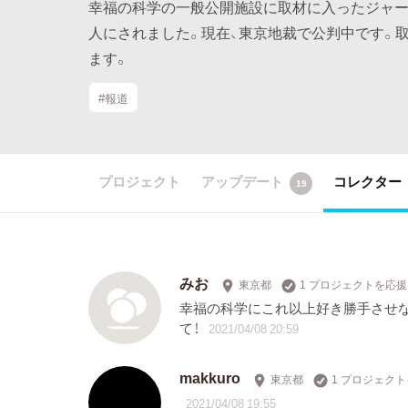
幸福の科学の一般公開施設に取材に入ったジャ
人にされました。現在、東京地裁で公判中です。
ます。
#報道
プロジェクト
アップデート
コレクター
19
みお
東京都
1 プロジェクトを応援
幸福の科学にこれ以上好き勝手させな
て！
2021/04/08 20:59
makkuro
東京都
1 プロジェク
2021/04/08 19:55