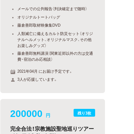
メールでの公判報告（判決確定まで随時）
オリジナルトートバッグ
藤倉善郎取材映像集DVD
人類滅亡に備えるカルト防災セット（オリジ
ナルヘルメット、オリジナルマスク、その他
お楽しみグッズ）
藤倉善郎無料講演（関東近郊以外の方は交通
費・宿泊のみ応相談）
2021年04月 にお届け予定です。
3人が応援しています。
200000
残り3枚
円
完全合法！宗教施設聖地巡りツアー