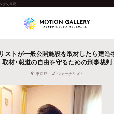
ングで実現！
Highlight
リストが一般公開施設を取材したら建造物
人気のプロジェクト
新着プロジェクト
終了間近のプロジェ
取材・報道の自由を守るための刑事裁判
Feature
東京都
ジャーナリズム
タグから探す
キュレーターから探す
特集から探す
Legendary
最新達成プロジェクト
調達額が大きいプロジェクト