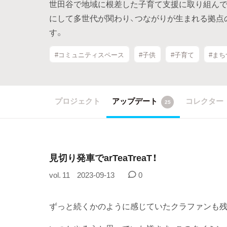
世田谷で地域に根差した子育て支援に取り組んでき
にして多世代が関わり、つながりが生まれる拠点
す。
#コミュニティスペース
#子供
#子育て
#ま
プロジェクト
アップデート
コレクター
25
見切り発車でarTeaTreaT！
vol. 11
2023-09-13
0
ずっと続くかのように感じていたクラファンも残