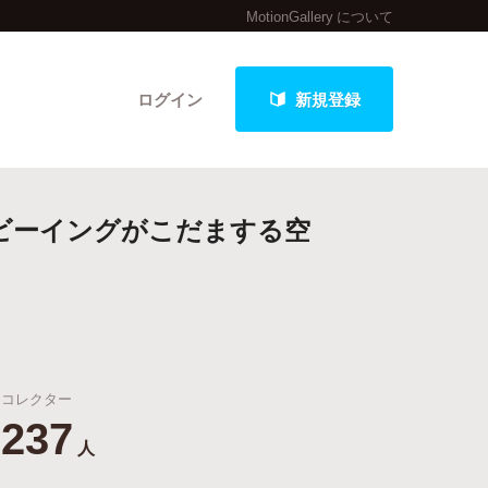
MotionGallery について
ログイン
新規登録
ルビーイングがこだまする空
クト
最新進捗報告から探す
コレクター
237
人