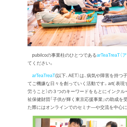
pubilcoの事業柱のひとつである
arTeaTrea
てください。
arTeaTreaT
(以下、AET）は、病気や障害を持
てご機嫌な日々を創っていく活動です。art( 表現する
労うこと）の３つのキーワードをもとにインクルー
祉保健財団「子供が輝く東京応援事業」の助成を
た際にはオンラインでのセミナ―や交流を中心に