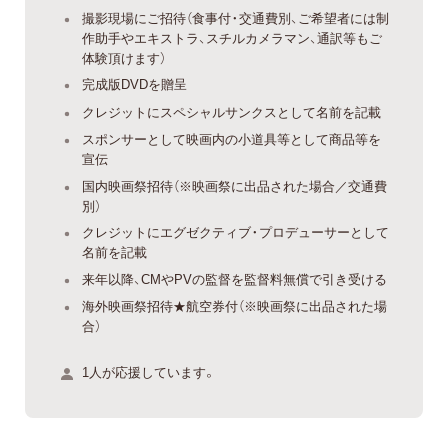
撮影現場にご招待（食事付・交通費別、ご希望者には制
作助手やエキストラ、スチルカメラマン、通訳等もご
体験頂けます）
完成版DVDを贈呈
クレジットにスペシャルサンクスとして名前を記載
スポンサーとして映画内の小道具等として商品等を
宣伝
国内映画祭招待（※映画祭に出品された場合／交通費
別）
クレジットにエグゼクティブ・プロデューサーとして
名前を記載
来年以降、CMやPVの監督を監督料無償で引き受ける
海外映画祭招待★航空券付（※映画祭に出品された場
合）
1人が応援しています。