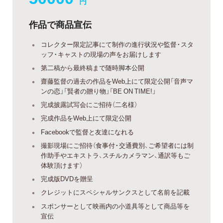
円
作品で商品宣伝
コレクター限定記事にて制作の進行状況や監督・スタ
ッフ・キャストの現場の声をお届けします
第二稿から最終稿まで随時脚本公開
齋藤監督の過去の作品をWeb上にて限定公開「音声マ
ンの恋」「賢者の贈り物」「BE ON TIME!」
完成披露試写会にご招待（二名様）
完成作品をWeb上にて限定公開
Facebookで監督と友達になれる
撮影現場にご招待（食事付・交通費別、ご希望者には制
作助手やエキストラ、スチルカメラマン、通訳等もご
体験頂けます）
完成版DVDを贈呈
クレジットにスペシャルサンクスとして名前を記載
スポンサーとして映画内の小道具等として商品等を
宣伝