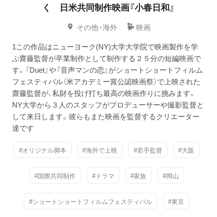
く 日米共同制作映画『小春日和』
その他・海外
映画
1この作品はニューヨーク(NY)大学大学院で映画製作を学
ぶ齋藤監督が卒業制作として制作する２５分の短編映画で
す。『Duet』や『音声マンの恋』がショートショートフィルム
フェスティバル（米アカデミー賞公認映画祭）で上映された
齋藤監督が、私財を投げ打ち最高の映画作りに挑みます。
NY大学から３人のスタッフがプロデューサーや撮影監督と
して来日します。彼らもまた映画を監督するクリエーター
達です
#オリジナル脚本
#海外で上映
#若手監督
#大阪
#国際共同制作
#ドラマ
#家族
#岡山
#ショートショートフィルムフェスティバル
#東京