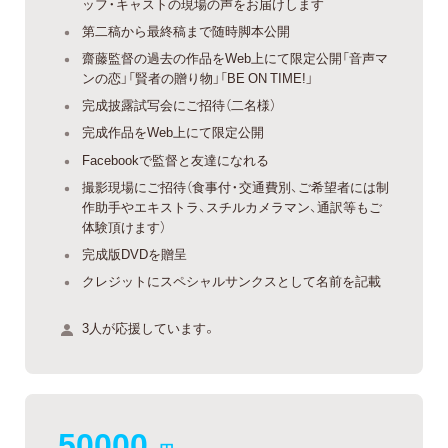
ッフ・キャストの現場の声をお届けします
第二稿から最終稿まで随時脚本公開
齋藤監督の過去の作品をWeb上にて限定公開「音声マ
ンの恋」「賢者の贈り物」「BE ON TIME!」
完成披露試写会にご招待（二名様）
完成作品をWeb上にて限定公開
Facebookで監督と友達になれる
撮影現場にご招待（食事付・交通費別、ご希望者には制
作助手やエキストラ、スチルカメラマン、通訳等もご
体験頂けます）
完成版DVDを贈呈
クレジットにスペシャルサンクスとして名前を記載
3人が応援しています。
50000