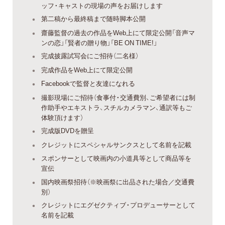
ッフ・キャストの現場の声をお届けします
第二稿から最終稿まで随時脚本公開
齋藤監督の過去の作品をWeb上にて限定公開「音声マ
ンの恋」「賢者の贈り物」「BE ON TIME!」
完成披露試写会にご招待（二名様）
完成作品をWeb上にて限定公開
Facebookで監督と友達になれる
撮影現場にご招待（食事付・交通費別、ご希望者には制
作助手やエキストラ、スチルカメラマン、通訳等もご
体験頂けます）
完成版DVDを贈呈
クレジットにスペシャルサンクスとして名前を記載
スポンサーとして映画内の小道具等として商品等を
宣伝
国内映画祭招待（※映画祭に出品された場合／交通費
別）
クレジットにエグゼクティブ・プロデューサーとして
名前を記載