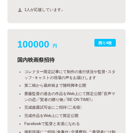
1人が応援しています。
100000
残り4枚
円
国内映画祭招待
コレクター限定記事にて制作の進行状況や監督・スタ
ッフ・キャストの現場の声をお届けします
第二稿から最終稿まで随時脚本公開
齋藤監督の過去の作品をWeb上にて限定公開「音声マ
ンの恋」「賢者の贈り物」「BE ON TIME!」
完成披露試写会にご招待（二名様）
完成作品をWeb上にて限定公開
Facebookで監督と友達になれる
撮影現場にご招待（食事付・交通費別、ご希望者には制