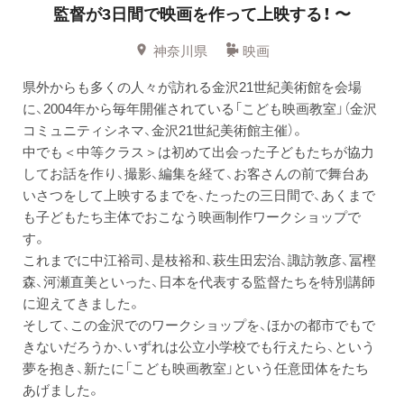
監督が3日間で映画を作って上映する！ 〜
神奈川県
映画
県外からも多くの人々が訪れる金沢21世紀美術館を会場
に、2004年から毎年開催されている「こども映画教室」（金沢
コミュニティシネマ、金沢21世紀美術館主催）。
中でも＜中等クラス＞は初めて出会った子どもたちが協力
してお話を作り、撮影、編集を経て、お客さんの前で舞台あ
いさつをして上映するまでを、たったの三日間で、あくまで
も子どもたち主体でおこなう映画制作ワークショップで
す。
これまでに中江裕司、是枝裕和、萩生田宏治、諏訪敦彦、冨樫
森、河瀬直美といった、日本を代表する監督たちを特別講師
に迎えてきました。
そして、この金沢でのワークショップを、ほかの都市でもで
きないだろうか、いずれは公立小学校でも行えたら、という
夢を抱き、新たに「こども映画教室」という任意団体をたち
あげました。