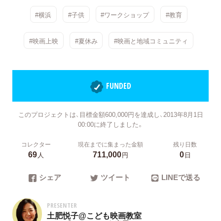
#横浜
#子供
#ワークショップ
#教育
#映画上映
#夏休み
#映画と地域コミュニティ
FUNDED
このプロジェクトは、目標金額600,000円を達成し、2013年8月1日
00:00に終了しました。
コレクター
現在までに集まった金額
残り日数
69
711,000
0
人
円
日
シェア
ツイート
LINEで送る
PRESENTER
土肥悦子@こども映画教室