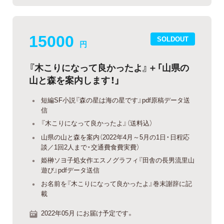
15000
SOLDOUT
円
『木こりになって良かったよ』＋「山県の
山と森を案内します！」
短編SF小説『森の星は海の星です』pdf原稿データ送
信
『木こりになって良かったよ』（送料込）
山県の山と森を案内（2022年4月～5月の1日・日程応
談／1回2人まで・交通費食費実費）
姫榊ソヨ子処女作エスノグラフィ『田舎の長男流里山
遊び』pdfデータ送信
お名前を『木こりになって良かったよ』巻末謝辞に記
載
2022年05月 にお届け予定です。