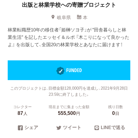
出版と林業学校への寄贈プロジェクト
岐阜県
本
林業転職歴10年の移住者「姫榊ソヨ子」が ”田舎暮らしと林
業生活” を記したエッセイ＆ルポ 『木こりになって良かった
よ』 を出版して、全国20の林業学校とあなたに届けます！
FUNDED
このプロジェクトは、目標金額128,000円を達成し、2021年9月28日
23:59に終了しました。
コレクター
現在までに集まった金額
残り日数
87
555,500
0
人
円
日
シェア
ツイート
LINEで送る