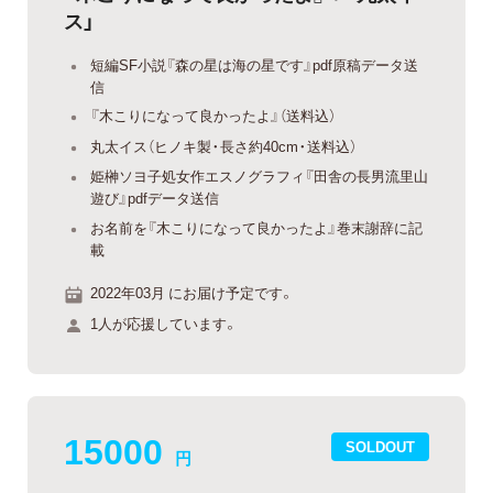
ス」
短編SF小説『森の星は海の星です』pdf原稿データ送
信
『木こりになって良かったよ』（送料込）
丸太イス（ヒノキ製・長さ約40cm・送料込）
姫榊ソヨ子処女作エスノグラフィ『田舎の長男流里山
遊び』pdfデータ送信
お名前を『木こりになって良かったよ』巻末謝辞に記
載
2022年03月 にお届け予定です。
1人が応援しています。
15000
SOLDOUT
円