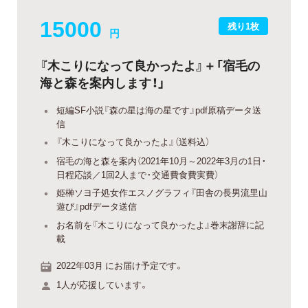
15000
残り1枚
円
『木こりになって良かったよ』＋「宿毛の
海と森を案内します！」
短編SF小説『森の星は海の星です』pdf原稿データ送
信
『木こりになって良かったよ』（送料込）
宿毛の海と森を案内（2021年10月～2022年3月の1日・
日程応談／1回2人まで・交通費食費実費）
姫榊ソヨ子処女作エスノグラフィ『田舎の長男流里山
遊び』pdfデータ送信
お名前を『木こりになって良かったよ』巻末謝辞に記
載
2022年03月 にお届け予定です。
1人が応援しています。