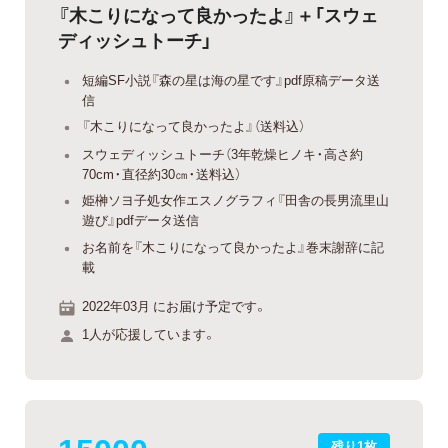
『木こりになって良かったよ』＋「スウェ
ディッシュトーチ」
短編SF小説『森の星は海の星です』pdf原稿データ送
信
『木こりになって良かったよ』（送料込）
スウェディッシュトーチ（3年乾燥ヒノキ・高さ約
70cm・直径約30㎝・送料込）
姫榊ソヨ子処女作エスノグラフィ『田舎の長男流里山
遊び』pdfデータ送信
お名前を『木こりになって良かったよ』巻末謝辞に記
載
2022年03月 にお届け予定です。
1人が応援しています。
残り1枚