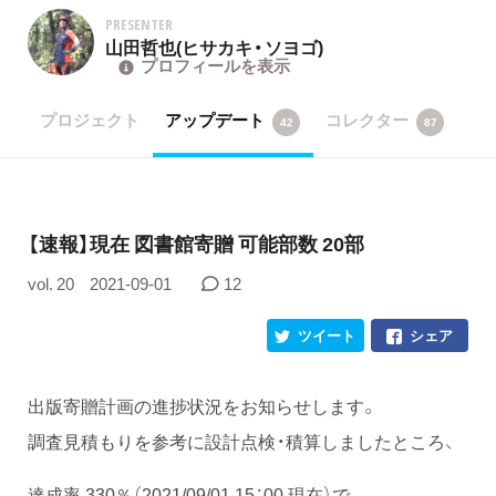
PRESENTER
山田哲也(ヒサカキ・ソヨゴ)
プロフィールを表示
プロジェクト
アップデート
コレクター
42
87
【速報】現在 図書館寄贈 可能部数 20部
vol. 20
2021-09-01
12
ツイート
シェア
出版寄贈計画の進捗状況をお知らせします。
調査見積もりを参考に設計点検・積算しましたところ、
達成率 330％（2021/09/01 15：00 現在）で、