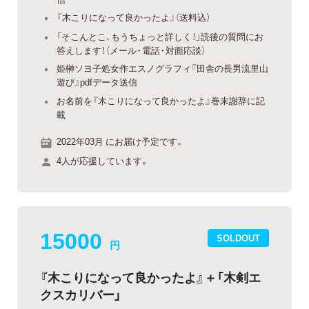
『木こりになって良かったよ』（送料込）
「そこんとこ、もうちょっと詳しく！」読後の質問にお
答えします！（メール・電話・対面応談）
姫榊ソヨ子処女作エスノグラフィ『田舎の長男流里山
遊び』pdfデータ送信
お名前を『木こりになって良かったよ』巻末謝辞に記
載
2022年03月 にお届け予定です。
4人が応援しています。
15000
SOLDOUT
円
『木こりになって良かったよ』＋「木剣エ
クスカリバー」