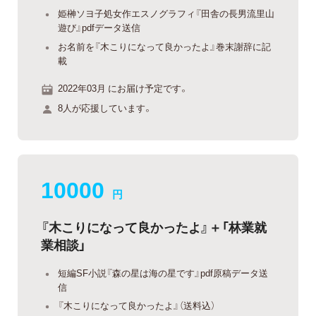
姫榊ソヨ子処女作エスノグラフィ『田舎の長男流里山
遊び』pdfデータ送信
お名前を『木こりになって良かったよ』巻末謝辞に記
載
2022年03月 にお届け予定です。
8人が応援しています。
10000
円
『木こりになって良かったよ』＋「林業就
業相談」
短編SF小説『森の星は海の星です』pdf原稿データ送
信
『木こりになって良かったよ』（送料込）