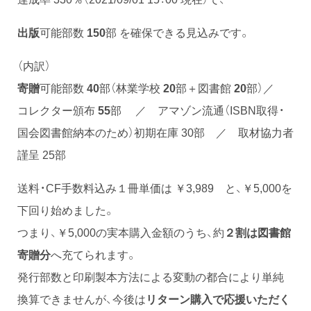
出版
可能部数
150
部 を確保できる見込みです。
（内訳）
寄贈
可能部数
40
部（林業学校
2
0
部＋図書館
20
部）／
コレクター頒布
55
部 ／ アマゾン流通（ISBN取得・
国会図書館納本のため）初期在庫 30部 ／ 取材協力者
謹呈 25部
送料・CF手数料込み１冊単価は ￥3,989 と、￥5,000を
下回り始めました。
つまり、￥5,000の実本購入金額のうち、約
２割は図書館
寄贈分
へ充てられます。
発行部数と印刷製本方法による変動の都合により単純
換算できませんが、今後は
リターン購入で応援いただく