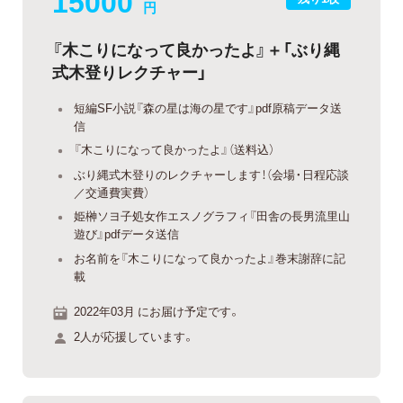
15000
円
『木こりになって良かったよ』＋「ぶり縄
式木登りレクチャー」
短編SF小説『森の星は海の星です』pdf原稿データ送
信
『木こりになって良かったよ』（送料込）
ぶり縄式木登りのレクチャーします！（会場・日程応談
／交通費実費）
姫榊ソヨ子処女作エスノグラフィ『田舎の長男流里山
遊び』pdfデータ送信
お名前を『木こりになって良かったよ』巻末謝辞に記
載
2022年03月 にお届け予定です。
2人が応援しています。