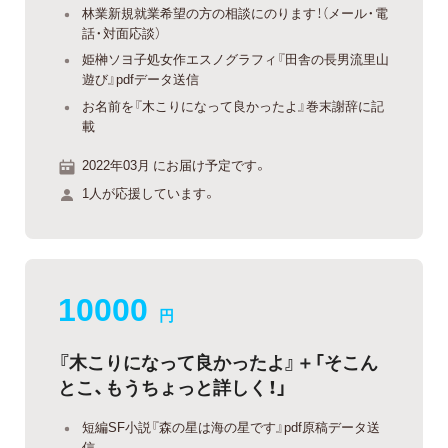
林業新規就業希望の方の相談にのります！（メール・電
話・対面応談）
姫榊ソヨ子処女作エスノグラフィ『田舎の長男流里山
遊び』pdfデータ送信
お名前を『木こりになって良かったよ』巻末謝辞に記
載
2022年03月 にお届け予定です。
1人が応援しています。
10000
円
『木こりになって良かったよ』＋「そこん
とこ、もうちょっと詳しく！」
短編SF小説『森の星は海の星です』pdf原稿データ送
信