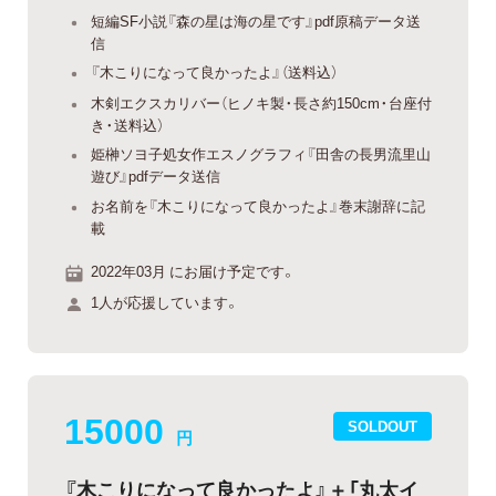
短編SF小説『森の星は海の星です』pdf原稿データ送
信
『木こりになって良かったよ』（送料込）
木剣エクスカリバー（ヒノキ製・長さ約150cm・台座付
き・送料込）
姫榊ソヨ子処女作エスノグラフィ『田舎の長男流里山
遊び』pdfデータ送信
お名前を『木こりになって良かったよ』巻末謝辞に記
載
2022年03月 にお届け予定です。
1人が応援しています。
15000
SOLDOUT
円
『木こりになって良かったよ』＋「丸太イ