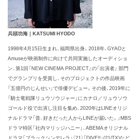
兵頭功海｜KATSUMI HYODO
1998年4月15日生まれ、福岡県出身。2018年、GYAOと
Amuseが映画制作に向けて共同実施したオーディショ
ン、第1回『NEW CINEMA PROJECT』の「出演者」 部門
でグランプリを受賞し、そのプロジェクトの作品映画
「五億円のじんせい」で俳優デビュー。その後、2019年に
「騎士竜戦隊リュウソウジャー」にカナロ／リュウソウ
ゴールド役で出演し注目を集め、2020年はLINEオリジ
ナルドラマ「昔、好きだった人からLINEが届いた。」MBS
ドラマ特区「社内マリッジハニー」、ABEMAオリジナル
ドラマ「ブラックシンデレラ」（21）「DIVE!!」(21/TX)など