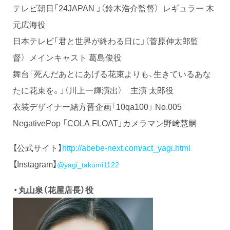
テレビ朝日「24JAPAN 」（鈴木浩介監督） レギュラー 木
元広海役
日本テレビ「君と世界が終わる日に」（菅原伸太郎監
督） メインキャスト 葛島俊役
舞台「死んだあとにあげる花束よりも、生きているあな
たに花束を。」（川上一輝演出） 主演 太郎役
衣装デザイナー緒方晋企画「10qa100」 No.005
NegativePop 「COLA FLOAT」カメラマン野﨑慧嗣
【公式サイト】
http://abebe-next.com/act_yagi.html
【Instagram】
@yagi_takumi1122
・丸山泉（花屋店長）役