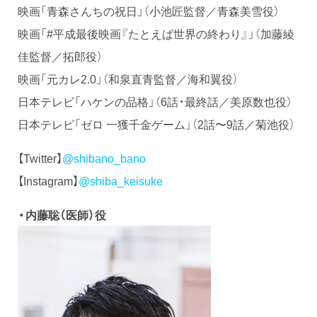
映画「青森さんちの祝日」（小池匠監督／青森美雪役）
映画「#平成最後映画『たとえば世界の終わり』」（加藤綾
佳監督／拓郎役）
映画「元カレ2.0」（和泉直青監督／海和翼役）
日本テレビ「ハケンの品格」（6話・最終話／美原数也役）
日本テレビ「ゼロ 一獲千金ゲーム」（2話〜9話／菊池役）
【Twitter】
@shibano_bano
【Instagram】
@shiba_keisuke
・内藤聡（医師）役