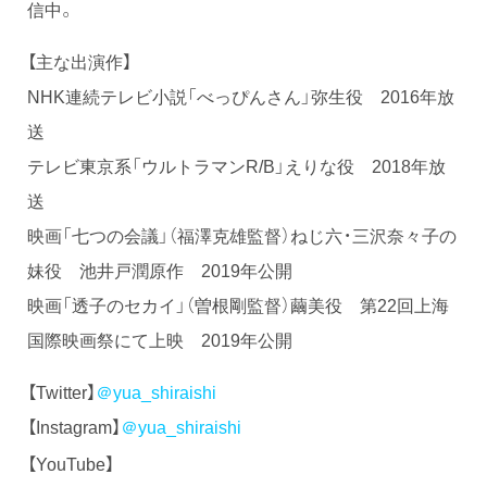
信中。
【主な出演作】
NHK連続テレビ小説「べっぴんさん」弥生役 2016年放
送
テレビ東京系「ウルトラマンR/B」えりな役 2018年放
送
映画「七つの会議」（福澤克雄監督）ねじ六・三沢奈々子の
妹役 池井戸潤原作 2019年公開
映画「透子のセカイ」（曽根剛監督）繭美役 第22回上海
国際映画祭にて上映 2019年公開
【Twitter】
＠yua_shiraishi
【Instagram】
＠yua_shiraishi
【YouTube】