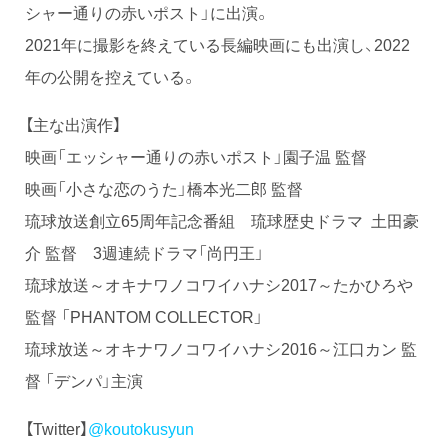
シャー通りの赤いポスト」に出演。
2021年に撮影を終えている長編映画にも出演し、2022
年の公開を控えている。
【主な出演作】
映画「エッシャー通りの赤いポスト」園子温 監督
映画「小さな恋のうた」橋本光二郎 監督
琉球放送創立65周年記念番組 琉球歴史ドラマ 土田豪
介 監督 3週連続ドラマ「尚円王」
琉球放送～オキナワノコワイハナシ2017～たかひろや
監督 「PHANTOM COLLECTOR」
琉球放送～オキナワノコワイハナシ2016～江口カン 監
督 「デンパ」主演
【Twitter】
@koutokusyun