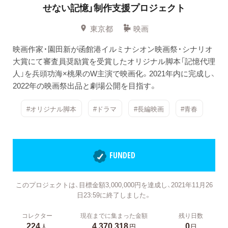
せない記憶」制作支援プロジェクト
東京都
映画
映画作家・園田新が函館港イルミナシオン映画祭・シナリオ
大賞にて審査員奨励賞を受賞したオリジナル脚本「記憶代理
人」を兵頭功海×桃果のW主演で映画化。2021年内に完成し、
2022年の映画祭出品と劇場公開を目指す。
#オリジナル脚本
#ドラマ
#長編映画
#青春
FUNDED
このプロジェクトは、目標金額3,000,000円を達成し、2021年11月26
日23:59に終了しました。
コレクター
現在までに集まった金額
残り日数
224
4,370,318
0
人
円
日