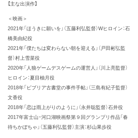
【主な出演作】
＜映画＞
2021年「ほうきに願いを」（五藤利弘監督）Wヒロイン：石
橋美由紀役
2021年「僕たちは変わらない朝を迎える」（戸田彬弘監
督）村上雪菜役
2020年「人狼ゲームデスゲームの運営人」（川上亮監督）
ヒロイン：夏目柚月役
2018年「ビブリア古書堂の事件手帖」（三島有紀子監督）
文香役
2018年「恋は雨上がりのように」（永井聡監督）石井役
2017年富士山・河口湖映画祭第９回グランプリ作品「春
待ちかぼちゃ」（五藤利弘監督）主演：杉山果歩役