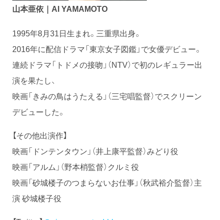
山本亜依｜AI YAMAMOTO
1995年8月31日生まれ。三重県出身。
2016年に配信ドラマ「東京女子図鑑」で女優デビュー。
連続ドラマ「トドメの接吻」（NTV）で初のレギュラー出
演を果たし、
映画「きみの鳥はうたえる」（三宅唱監督）でスクリーン
デビューした。
【その他出演作】
映画「ドンテンタウン」（井上康平監督）みどり役
映画「アルム」（野本梢監督）クルミ役
映画「砂城楼子のつまらないお仕事」（秋武裕介監督）主
演 砂城楼子役