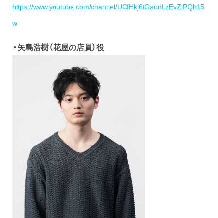
https://www.youtube.com/channel/UCfHkj6tGaonLzEvZtPQh15
w
・矢島浩樹（花屋の店員）役