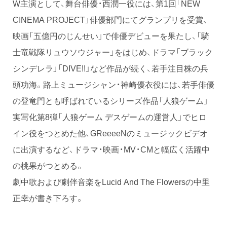
W主演として、舞台俳優・西潤一役には、第1回「NEW
CINEMA PROJECT」俳優部門にてグランプリを受賞、
映画「五億円のじんせい」で俳優デビューを果たし、「騎
士竜戦隊リュウソウジャー」をはじめ、ドラマ「ブラック
シンデレラ」「DIVE!!」など作品が続く、若手注目株の兵
頭功海。路上ミュージシャン・神崎優衣役には、若手俳優
の登竜門とも呼ばれているシリーズ作品「人狼ゲーム」
実写化第8弾「人狼ゲーム デスゲームの運営人」でヒロ
イン役をつとめた他、GReeeeNのミュージックビデオ
に出演するなど、ドラマ・映画・MV・CMと幅広く活躍中
の桃果がつとめる。
劇中歌および劇伴音楽をLucid And The Flowersの中里
正幸が書き下ろす。