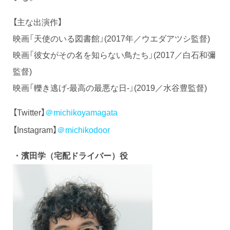
【主な出演作】
映画「天使のいる図書館」(2017年／ウエダアツシ監督)
映画「彼女がその名を知らない鳥たち」(2017／白石和彌
監督)
映画「轢き逃げ-最高の最悪な日-」(2019／水谷豊監督)
【Twitter】
＠michikoyamagata
【Instagram】
＠michikodoor
・濱田学（宅配ドライバー）役