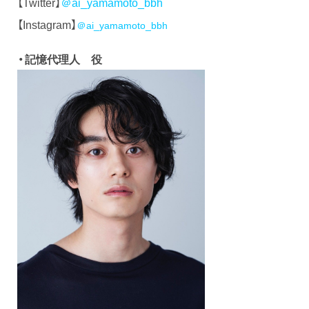
【Twitter】
＠ai_yamamoto_bbh
【Instagram】
＠ai_yamamoto_bbh
・記憶代理人 役