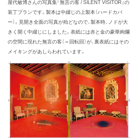
屋代敏博さんの写真集「無言の客 / SILENT VISITOR」の
装丁プランです。製本は中綴じの上製本（ハードカバ
ー）。見開き全面の写真が殆どなので、製本時、ノドが大
きく開く中綴じにしました。表紙には赤と金の豪華絢爛
の空間に現れた無言の客（＝回転回）が、裏表紙にはその
メイキングがあしらわれています。