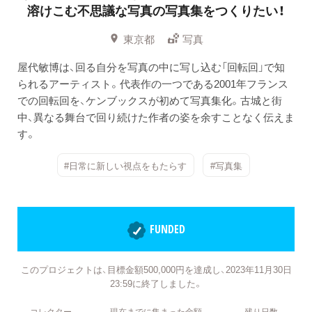
溶けこむ不思議な写真の写真集をつくりたい！
東京都
写真
屋代敏博は、回る自分を写真の中に写し込む「回転回」で知
られるアーティスト。代表作の一つである2001年フランス
での回転回を、ケンブックスが初めて写真集化。古城と街
中、異なる舞台で回り続けた作者の姿を余すことなく伝えま
す。
#日常に新しい視点をもたらす
#写真集
FUNDED
このプロジェクトは、目標金額500,000円を達成し、2023年11月30日
23:59に終了しました。
コレクター
現在までに集まった金額
残り日数