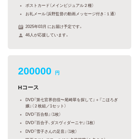
ポストカード（メインビジュアル２種）
お礼メール（浜野監督の動画メッセージ付き：１通）
2025年03月 にお届け予定です。
46人が応援しています。
200000
円
Hコース
DVD『第七官界彷徨〜尾崎翠を探して』＋『こほろぎ
嬢』（２枚組／1セット）
DVD『百合祭』（1枚）
DVD『百合子、ダスヴィダーニヤ』（1枚）
DVD『雪子さんの足音』（1枚）