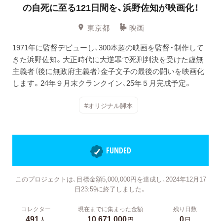
の自死に至る121日間を、浜野佐知が映画化！
東京都
映画
1971年に監督デビューし、300本超の映画を監督・制作して
きた浜野佐知。大正時代に大逆罪で死刑判決を受けた虚無
主義者（後に無政府主義者）金子文子の最後の闘いを映画化
します。24年９月末クランクイン、25年５月完成予定。
#オリジナル脚本
FUNDED
このプロジェクトは、目標金額5,000,000円を達成し、2024年12月17
日23:59に終了しました。
コレクター
現在までに集まった金額
残り日数
491
10,671,000
0
人
円
日