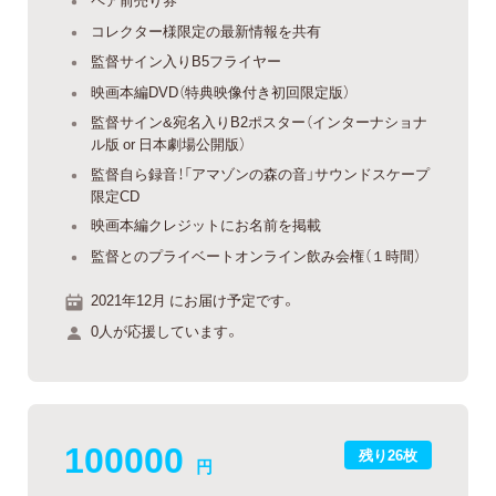
コレクター様限定の最新情報を共有
監督サイン入りB5フライヤー
映画本編DVD（特典映像付き初回限定版）
監督サイン&宛名入りB2ポスター（インターナショナ
ル版 or 日本劇場公開版）
監督自ら録音！「アマゾンの森の音」サウンドスケープ
限定CD
映画本編クレジットにお名前を掲載
監督とのプライベートオンライン飲み会権（１時間）
2021年12月 にお届け予定です。
0人が応援しています。
100000
残り26枚
円