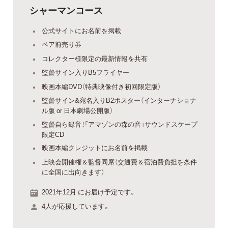
シャーマンコース
公式サイトにお名前を掲載
ペア前売り券
コレクター様限定の最新情報を共有
監督サイン入りB5フライヤー
映画本編DVD（特典映像付き初回限定版）
監督サイン&宛名入りB2ポスター（インターナショナ
ル版 or 日本劇場公開版）
監督自ら録音！「アマゾンの森の音」サウンドスケープ
限定CD
映画本編クレジットにお名前を掲載
上映会開催権＆監督同席（交通費＆宿泊費負担を条件
に全国に出向きます）
2021年12月 にお届け予定です。
4人が応援しています。