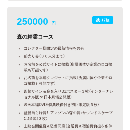
250000
残り7枚
円
森の精霊コース
コレクター様限定の最新情報を共有
前売り券（３０人分まで）
お名前を公式サイトに掲載（所属団体や企業のロゴ掲
載も可能です）
お名前を本編クレジットに掲載（所属団体や企業のロ
ゴ掲載も可能です）
監督サイン＆宛名入りB2ポスター３枚（インターナシ
ョナル版 or 日本劇場公開版）
映画本編DVD（特典映像付き初回限定版３枚）
監督自ら録音！「アマゾンの森の音」サウンドスケープ
CD音源（３枚）
上映会開催権＆監督同席（交通費＆宿泊費負担を条件