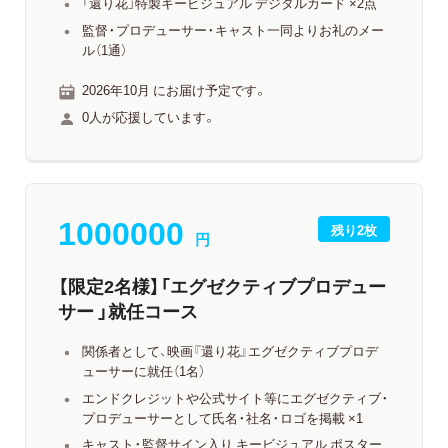
「還り花」特製キービジュアル デジタルカード ×2点
監督・プロデューサー・キャスト一同よりお礼のメー
ル（1通）
2026年10月 にお届け予定です。
0人が応援しています。
1000000
残り2枚
円
【限定2名様】「エグゼクティブプロデュー
サー 」就任コース
関係者として、映画『還り花』エグゼクティブプロデ
ューサーに就任（1名）
エンドクレジットや公式サイト等にエグゼクティブ・
プロデューサーとして氏名・社名・ロゴを掲載 ×1
キャスト・監督サイン入り キービジュアル ポスター