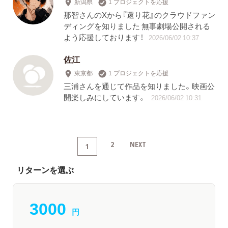
新潟県
1 プロジェクトを応援
那智さんのXから『還り花』のクラウドファン
ディングを知りました 無事劇場公開される
よう応援しております！
2026/06/02 10:37
佐江
東京都
1 プロジェクトを応援
三浦さんを通じて作品を知りました。映画公
開楽しみにしています。
2026/06/02 10:31
2
NEXT
1
リターンを選ぶ
3000
円