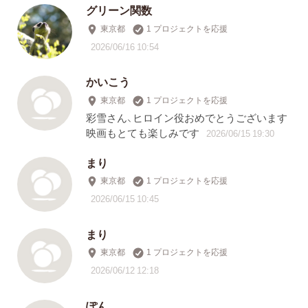
グリーン関数
東京都
1 プロジェクトを応援
2026/06/16 10:54
かいこう
東京都
1 プロジェクトを応援
彩雪さん、ヒロイン役おめでとうございます
映画もとても楽しみです
2026/06/15 19:30
まり
東京都
1 プロジェクトを応援
2026/06/15 10:45
まり
東京都
1 プロジェクトを応援
2026/06/12 12:18
ぽん