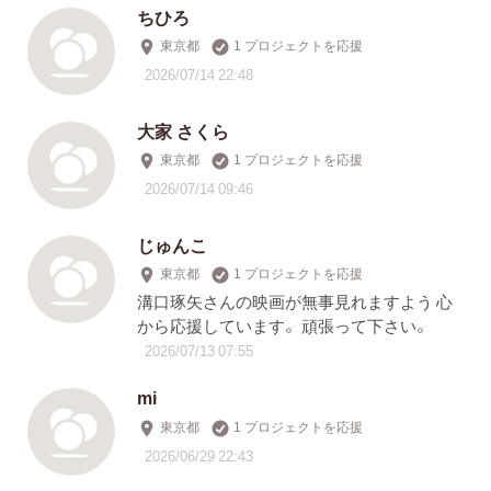
ちひろ
東京都
1 プロジェクトを応援
2026/07/14 22:48
大家 さくら
東京都
1 プロジェクトを応援
2026/07/14 09:46
じゅんこ
東京都
1 プロジェクトを応援
溝口琢矢さんの映画が無事見れますよう 心
から応援しています。 頑張って下さい。
2026/07/13 07:55
mi
東京都
1 プロジェクトを応援
2026/06/29 22:43