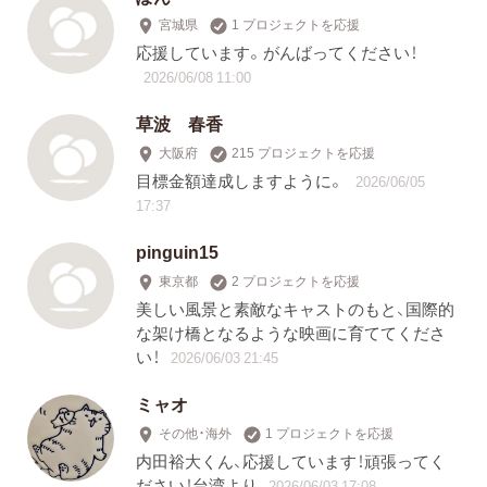
宮城県
1 プロジェクトを応援
応援しています。がんばってください！
2026/06/08 11:00
草波 春香
大阪府
215 プロジェクトを応援
目標金額達成しますように。
2026/06/05
17:37
pinguin15
東京都
2 プロジェクトを応援
美しい風景と素敵なキャストのもと、国際的
な架け橋となるような映画に育ててくださ
い！
2026/06/03 21:45
ミャオ
その他・海外
1 プロジェクトを応援
内田裕大くん、応援しています！頑張ってく
ださい！台湾より
2026/06/03 17:08