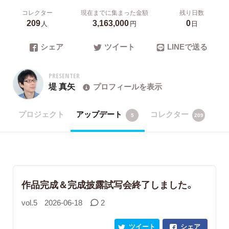
コレクター
現在までに集まった金額
残り日数
209
3,163,000
0
人
円
日
シェア
ツイート
LINEで送る
PRESENTER
堤 真矢
プロフィールを表示
プロジェクト
アップデート
コレクター
5
209
作品完成＆完成披露試写会終了しました。
vol.5
2026-06-18
2
ツイート
シェア