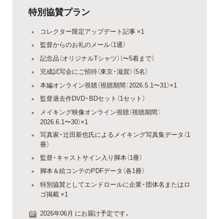
特別協賛プラン
コレクター限定アップデート記事 ×1
監督からのお礼のメール（1通）
記念品（オリジナルTシャツ）（〜5着まで）
完成試写会にご招待（東京・滋賀）（5名）
本編オンライン視聴（視聴期間：2026.5.1〜31）×1
監督過去作DVD・BDセット（1セット）
メイキング映像オンライン視聴（視聴期間：
2026.6.1〜30）×1
写真家・辻田新也氏によるメイキング写真集データ（1
冊）
監督・キャストサイン入り脚本（1冊）
脚本＆絵コンテのPDFデータ（各1冊）
特別協賛としてエンドロールに企業・団体名またはロ
ゴ掲載 ×1
2026年06月 にお届け予定です。