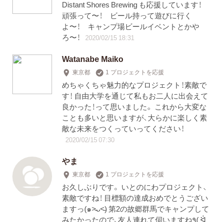
Distant Shores Brewing も応援しています！
頑張って〜！ ビール持って遊びに行く
よ〜！ キャンプ場ビールイベントとかや
ろ〜！
2020/02/15 18:31
Watanabe Maiko
東京都
1 プロジェクトを応援
めちゃくちゃ魅力的なプロジェクト！素敵で
す！ 自由大学を通じて私もお二人に出会えて
良かった！って思いました。 これから大変な
ことも多いと思いますが、大らかに楽しく素
敵な未来をつくっていってください！
2020/02/15 07:30
やま
東京都
1 プロジェクトを応援
お久しぶりです。 いとのにわプロジェクト、
素敵ですね！ 目標額の達成おめでとうござい
ますっ(๑˃̵ᴗ˂̵) 第2の故郷群馬でキャンプして
みたかったので、友人連れて伺いますね٩( ᐛ