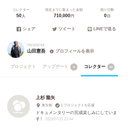
コレクター
現在までに集まった金額
残り日数
50
710,000
0
人
円
日
シェア
ツイート
LINEで送る
PRESENTER
山田憲吾
プロフィールを表示
プロジェクト
アップデート
コレクター
9
50
上杉 龍矢
東京都
1 プロジェクトを応援
ドキュメンタリーの完成楽しみにしていま
す！
2023/07/21 23:44